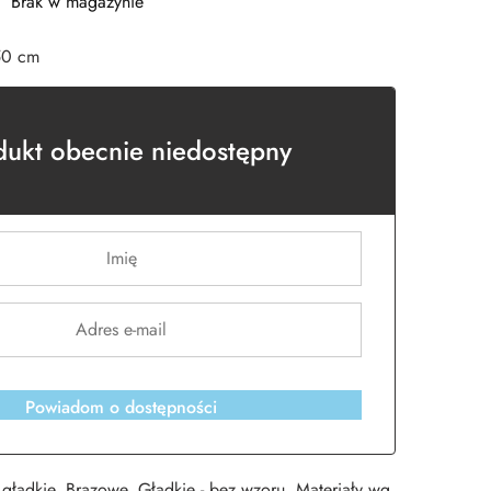
Brak w magazynie
50 cm
dukt obecnie niedostępny
Powiadom o dostępności
gładkie
,
Brązowe
,
Gładkie - bez wzoru
,
Materiały wg