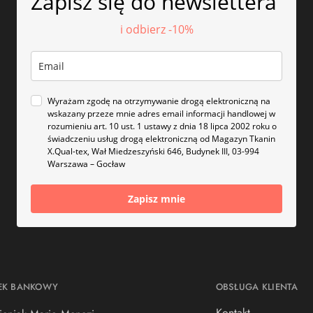
Zapisz się do newslettera
i odbierz -10%
Wyrażam zgodę na otrzymywanie drogą elektroniczną na
wskazany przeze mnie adres email informacji handlowej w
rozumieniu art. 10 ust. 1 ustawy z dnia 18 lipca 2002 roku o
świadczeniu usług drogą elektroniczną od Magazyn Tkanin
X.Qual-tex, Wał Miedzeszyński 646, Budynek III, 03-994
Warszawa – Gocław
Zapisz mnie
EK BANKOWY
OBSŁUGA KLIENTA
Kontakt