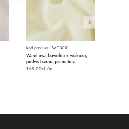
Kod produktu: BAG0010
Kod prod
Waniliowa bawełna z wiskozą,
Grubsza
podwyższona gramatura
łososio
165,00
zł
/m
110,00
z