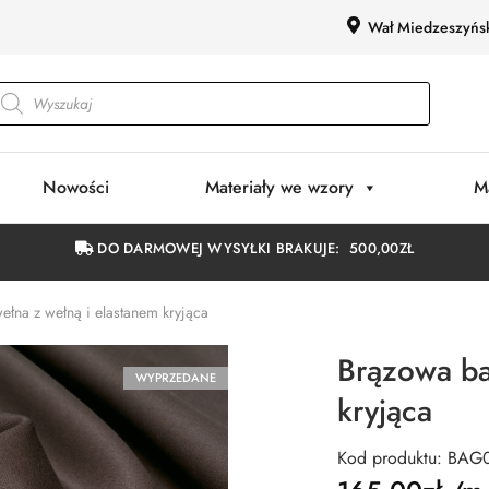
Wał Miedzeszyńs
Nowości
Materiały we wzory
M
DO DARMOWEJ WYSYŁKI BRAKUJE:
500,00
ZŁ
łna z wełną i elastanem kryjąca
Brązowa ba
WYPRZEDANE
kryjąca
Kod produktu: BAG