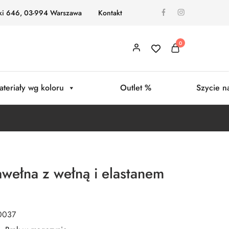
ki 646, 03-994 Warszawa
Kontakt
0
ateriały wg koloru
Outlet %
Szycie n
wełna z wełną i elastanem
0037