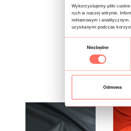
Wykorzystujemy pliki cookie 
ruch w naszej witrynie. Inf
reklamowym i analitycznym. 
uzyskanymi podczas korzysta
W
Niezbędne
y
b
ó
r
z
g
Odmowa
o
d
y