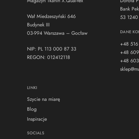
Magazyn Tkanin X.Qual-tex
Dorota P
Bank Pek
Wał Miedzeszyński 646
53 1240
Budynek III
DANE KO
03-994 Warszawa – Gocław
+48 516
NIP: PL 113 000 87 33
+48 609
REGON: 012412118
+48 603
sklep@ma
LINKI
Szycie na miarę
Blog
Inspiracje
SOCIALS