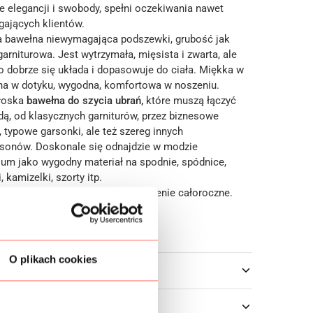
e elegancji i swobody, spełni oczekiwania nawet
gających klientów.
a bawełna niewymagająca podszewki, grubość jak
arniturowa. Jest wytrzymała, mięsista i zwarta, ale
o dobrze się układa i dopasowuje do ciała. Miękka w
na w dotyku, wygodna, komfortowa w noszeniu.
łoska
bawełna do szycia ubrań,
które muszą łączyć
dą, od klasycznych garniturów, przez biznesowe
, typowe garsonki, ale też szereg innych
sonów. Doskonale się odnajdzie w modzie
um jako wygodny materiał na spodnie, spódnice,
, kamizelki, szorty itp.
kości
bawełna na metry.
Przeznaczenie całoroczne.
. Sprzedaż od 10 cm.
O plikach cookies
owe