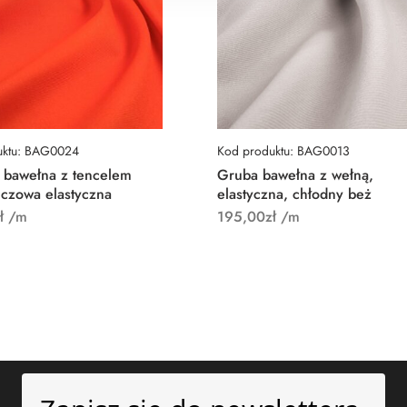
uktu: BAG0024
Kod produktu: BAG0013
 bawełna z tencelem
Gruba bawełna z wełną,
czowa elastyczna
elastyczna, chłodny beż
ł
/m
195,00
zł
/m