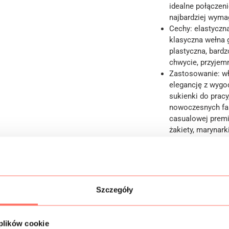
idealne połączeni
najbardziej wyma
Cechy: elastyczn
klasyczna wełna g
plastyczna, bardz
chwycie, przyjem
Zastosowanie: w
elegancję z wygo
sukienki do pracy
nowoczesnych fa
casualowej premi
żakiety, marynarki
Bardzo dobrej ja
Produkcja włoska
Szczegóły
Informacje dodatk
Skład
 plików cookie