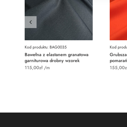
Kod produktu: BAG0035
Kod prod
Bawełna z elastanem granatowa
Grubsza
garniturowa drobny wzorek
pomarań
115,00
zł
/m
155,00
z