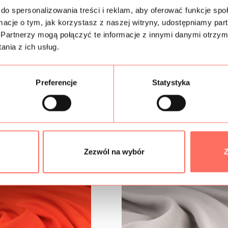
do spersonalizowania treści i reklam, aby oferować funkcje sp
Próbki tkanin
ormacje o tym, jak korzystasz z naszej witryny, udostępniamy p
Partnerzy mogą połączyć te informacje z innymi danymi otrzym
Gramatura
nia z ich usług.
Bezpieczeństwo
Preferencje
Statystyka
Podobne produkty
Zezwól na wybór
Z