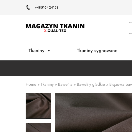
+48516424158
Magazyn
Tkanin
Warszawa
Tkaniny
Tkaniny sygnowane
Home
»
Tkaniny
»
Bawełna
»
Bawełny gładkie
»
Brązowa bawe