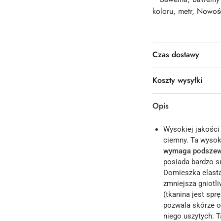
koloru
,
metr
,
Nowoś
Czas dostawy
Koszty wysyłki
Opis
Wysokiej jakośc
ciemny. Ta wysok
wymaga podszew
posiada bardzo su
Domieszka elast
zmniejsza gniotl
(tkanina jest spr
pozwala skórze o
niego uszytych. 