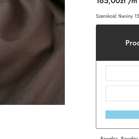
165,00
zł
/m
Szerokość tkaniny 1
Pro
Bawełna
,
Bawełny 