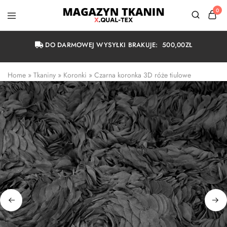
0
Magazyn
Tkanin
Warszawa
DO DARMOWEJ WYSYŁKI BRAKUJE:
500,00
ZŁ
Home
 » 
Tkaniny
 » 
Koronki
 » 
Czarna koronka 3D róże tiulowe