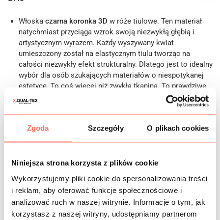
Włoska
czarna koronka 3D
w róże tiulowe. Ten materiał
natychmiast przyciąga wzrok swoją niezwykłą głębią i
artystycznym wyrazem. Każdy wyszywany kwiat
umieszczony został na elastycznym tiulu tworząc na
całości niezwykły efekt strukturalny. Dlatego jest to idealny
wybór dla osób szukających materiałów o niespotykanej
estetyce. To coś więcej niż zwykła tkanina. To prawdziwe
dzieło sztuki tekstylnej, które zdefiniuje Twój wyrafinowany
gust.
Cechy: to tiulowy materiał
lekko elastyczny
,
delikatnie
Zgoda
Szczegóły
O plikach cookies
przezierny
, w niektórych przypadkach wymaga
zastosowania podszewki. Posiada unikalną fakturę.
Poczujesz delikatność miękkiego, wysokogatunkowego
tiulu pod swoimi palcami. Przestrzenne róże tworzą
Niniejsza strona korzysta z plików cookie
niesamowity efekt trójwymiarowości, który nadaje
Wykorzystujemy pliki cookie do spersonalizowania treści
projektom rzeźbiarski charakter. Dodatkowo koronka
i reklam, aby oferować funkcje społecznościowe i
zachowuje zdumiewającą lekkość mimo swojej bogatej i
analizować ruch w naszej witrynie. Informacje o tym, jak
gęstej struktury. Matowe wykończenie płatków w subtelny
korzystasz z naszej witryny, udostępniamy partnerom
sposób pochłania światło. W rezultacie materiał zyskuje