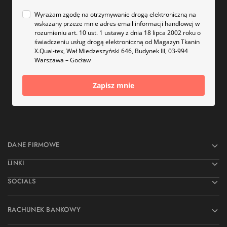
Wyrażam zgodę na otrzymywanie drogą elektroniczną na
wskazany przeze mnie adres email informacji handlowej w
rozumieniu art. 10 ust. 1 ustawy z dnia 18 lipca 2002 roku o
świadczeniu usług drogą elektroniczną od Magazyn Tkanin
X.Qual-tex, Wał Miedzeszyński 646, Budynek III, 03-994
Warszawa – Gocław
Zapisz mnie
DANE FIRMOWE
LINKI
SOCIALS
RACHUNEK BANKOWY