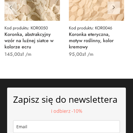
Kod produktu: KOR0050
Kod produktu: KOR0046
Koronka, abstrakcyjny
Koronka eteryczna,
wzór na luźnej siatce w
motyw roślinny, kolor
kolorze ecru
kremowy
145,00
zł
/m
95,00
zł
/m
Zapisz się do newslettera
i odbierz -10%