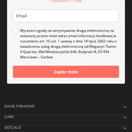
i odbierz -10%
Wyrażam zgodę na otrzymywanie drogą elektroniczną na
wskazany przeze mnie adres email informacji handlowej w
rozumieniu art. 10 ust. 1 ustawy z dnia 18 lipca 2002 roku o
świadczeniu usług drogą elektroniczną od Magazyn Tkanin
X.Qual-tex, Wał Miedzeszyński 646, Budynek III, 03-994
Warszawa – Gocław
Zapisz mnie
DANE FIRMOWE
LINKI
SOCIALS