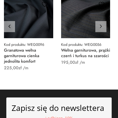
Kod produktu: WEG0096
Kod produktu: WEG0056
Granatowa wełna
Wełna garniturowa, prążki
garniturowa cienka
czerń i turkus na szarości
jednolita komfort
195,00
zł
/m
225,00
zł
/m
Zapisz się do newslettera