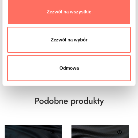
INFORMACJE DODATKOWE
Zezwól na wszystkie
SKŁAD
PRÓBKI TKANIN
Zezwól na wybór
GRAMATURA
BEZPIECZEŃSTWO
Odmowa
Podobne produkty