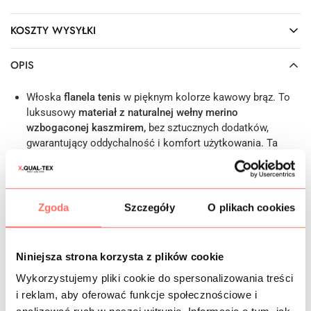
KOSZTY WYSYŁKI
OPIS
Włoska
flanela tenis
w pięknym kolorze kawowy brąz. To
luksusowy
materiał z naturalnej wełny merino
wzbogaconej kaszmirem,
bez sztucznych dodatków,
gwarantujący oddychalność i komfort użytkowania. Ta
szlachetna tkanina łączy najlepsze cechy wełny
merynosów i kóz kaszmirskich, oferując doskonałe
właściwości termoregulacyjne, higroskopijność oraz
znakomitą przepuszczalność powietrza. Optymalna
Zgoda
Szczegóły
O plikach cookies
gramatura zapewnia miękkość, ciepło i lekkość, a
sprężystość tkaniny minimalizuje gniecenie, dzięki czemu
ubranie zawsze wygląda elegancko i schludnie.
Niniejsza strona korzysta z plików cookie
Powierzchnia flaneli jest matowa, gładka i przyjemna w
Wykorzystujemy pliki cookie do spersonalizowania treści
dotyku, co czyni ją idealnym wyborem dla projektów
i reklam, aby oferować funkcje społecznościowe i
krawieckich opartych zarówno na komforcie, jak i stylu.
Ten luksusowy materiał premium zadowoli najbardziej