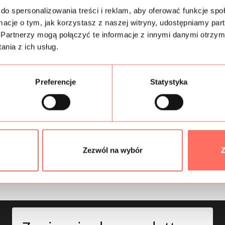
do spersonalizowania treści i reklam, aby oferować funkcje sp
ormacje o tym, jak korzystasz z naszej witryny, udostępniamy p
Informacje dodatk
Partnerzy mogą połączyć te informacje z innymi danymi otrzym
nia z ich usług.
Skład
Próbki tkanin
Preferencje
Statystyka
Bezpieczeństwo
Zezwól na wybór
Z