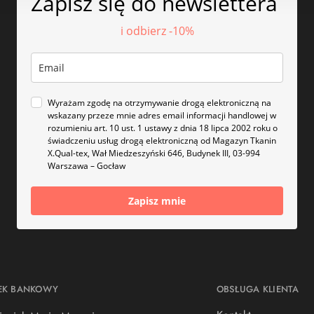
Zapisz się do newslettera
i odbierz -10%
Wyrażam zgodę na otrzymywanie drogą elektroniczną na
wskazany przeze mnie adres email informacji handlowej w
rozumieniu art. 10 ust. 1 ustawy z dnia 18 lipca 2002 roku o
świadczeniu usług drogą elektroniczną od Magazyn Tkanin
X.Qual-tex, Wał Miedzeszyński 646, Budynek III, 03-994
Warszawa – Gocław
Zapisz mnie
EK BANKOWY
OBSŁUGA KLIENTA