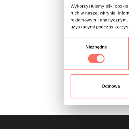
Wykorzystujemy pliki cookie 
ruch w naszej witrynie. Inf
reklamowym i analitycznym. 
uzyskanymi podczas korzysta
W
Niezbędne
y
b
ó
r
z
g
Odmowa
o
d
y