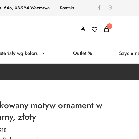
ki 646, 03-994 Warszawa
Kontakt
0
ateriały wg koloru
Outlet %
Szycie n
ukowany motyw ornament w
rny, złoty
218