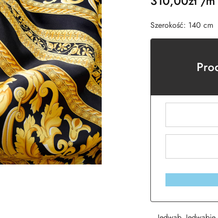
310,00
zł
/m
Szerokość: 140 cm
Pro
Jedwab
,
Jedwabie