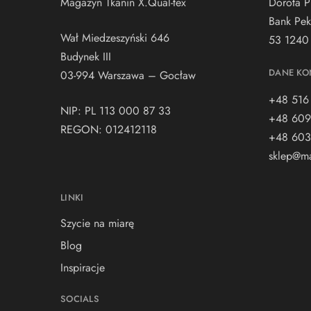
Magazyn Tkanin X.Qual-tex
Dorota P
Bank Pek
Wał Miedzeszyński 646
53 1240
Budynek III
DANE KO
03-994 Warszawa – Gocław
+48 516
NIP: PL 113 000 87 33
+48 609
REGON: 012412118
+48 603
sklep@ma
LINKI
Szycie na miarę
Blog
Inspiracje
SOCIALS