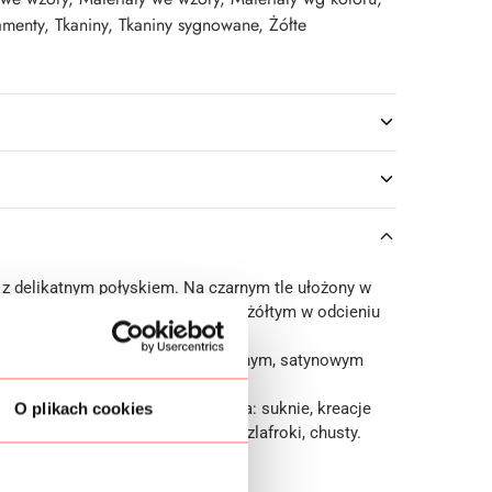
menty
,
Tkaniny
,
Tkaniny sygnowane
,
Żółte
 z delikatnym połyskiem. Na czarnym tle ułożony w
otywem ornamentowym w kolorze żółtym w odcieniu
ikatny, o gładkim chwycie, z subtelnym, satynowym
nina jedwabna dedykowana jest na: suknie, kreacje
O plikach cookies
nki, spódnice, koszule, kimona, szlafroki, chusty.
emium. Pochodzenie Włochy.