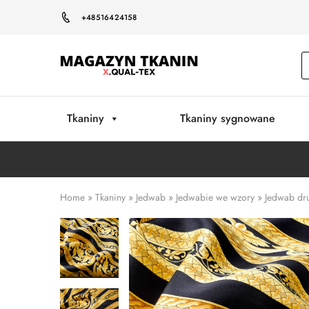
+48516424158
Magazyn
Tkanin
Warszawa
Tkaniny
Tkaniny sygnowane
Home
»
Tkaniny
»
Jedwab
»
Jedwabie we wzory
»
Jedwab dru