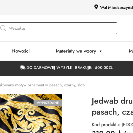
Wał Miedzeszyńs
Nowości
Materiały we wzory
M
DO DARMOWEJ WYSYŁKI BRAKUJE:
500,00
ZŁ
kowany motyw ornament w pasach, czarny, złoty
Jedwab dr
WYPRZEDANE
pasach, cza
Kod produktu: JED0