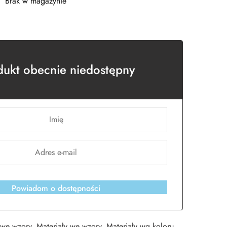
Brak w magazynie
dukt obecnie niedostępny
Powiadom o dostępności
 we wzory
,
Materiały we wzory
,
Materiały wg koloru
,