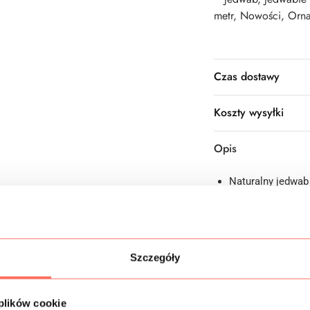
metr
,
Nowości
,
Orna
Czas dostawy
Koszty wysyłki
Opis
Naturalny jedwab
pasy nadruk z m
złota.
Materiał jest del
lśnieniem.
Ta wyjątkowa tka
Szczegóły
wieczorowe, sukie
Produkt klasy pr
 plików cookie