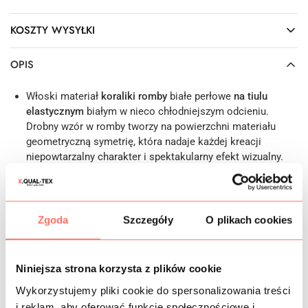
KOSZTY WYSYŁKI
OPIS
Włoski materiał
koraliki romby
białe perłowe
na tiulu
elastycznym
białym w nieco chłodniejszym odcieniu.
Drobny wzór w romby tworzy na powierzchni materiału
geometryczną symetrię, która nadaje każdej kreacji
niepowtarzalny charakter i spektakularny efekt wizualny.
Białe koraliki okrągłe, srebrzyste rurki i cekiny tworzą
połyskliwą aplikację, która pięknie odbija światło przy
każdym ruchu. Na gotowej kreacji kompozycja ta
prezentuje się niezwykle luksusowo.
Zgoda
Szczegóły
O plikach cookies
Cechy: w dotyku tkanina zaskakuje plastycznością,
ponieważ aplikacja została umieszczona na miękkiej,
rozciągliwej siatce. Elastyczny biały tiul doskonale
Niniejsza strona korzysta z plików cookie
dopasowuje się do sylwetki, dzięki czemu zapewnia
Wykorzystujemy pliki cookie do spersonalizowania treści
wyjątkowy komfort noszenia. Należy zwrócić uwagę, że ten
i reklam, aby oferować funkcje społecznościowe i
bogato zdobiony materiał z koralikami i cekinami jest