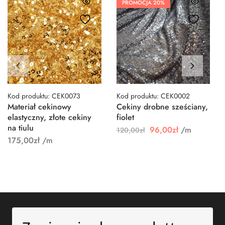
PROMOCJA
20%
Kod produktu: CEK0073
Kod produktu: CEK0002
Materiał cekinowy
Cekiny drobne sześciany,
elastyczny, złote cekiny
fiolet
na tiulu
96,00
zł
/m
120,00
zł
175,00
zł
/m