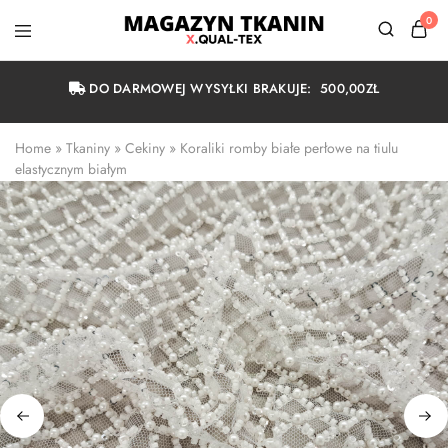
0
Magazyn
Tkanin
Warszawa
DO DARMOWEJ WYSYŁKI BRAKUJE:
500,00
ZŁ
Home
 » 
Tkaniny
 » 
Cekiny
 » 
Koraliki romby białe perłowe na tiulu 
elastycznym białym