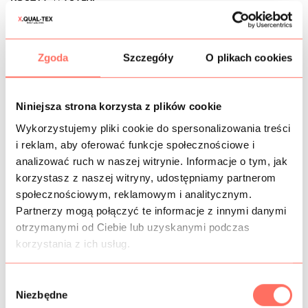
OPIS
Zgoda
Szczegóły
O plikach cookies
Włoska
koronka bawełniana
miętowa jasna nasycona,
wykończona na obu bokach. Wzór kwiaty podkreślone
grubszą nicią, umieszczone na ażurowym tle. To
Niniejsza strona korzysta z plików cookie
wysokojakościowy materiał
koronka z bawełny i poliestru,
niegryzący, przyjemny w dotyku, komfortowy w
Wykorzystujemy pliki cookie do spersonalizowania treści
użytkowaniu.
i reklam, aby oferować funkcje społecznościowe i
Cechy: materiał ażurowy, przezierny, zazwyczaj stosowany
analizować ruch w naszej witrynie. Informacje o tym, jak
z podszewką. Jest cienki, miękki, matowy, lekko
korzystasz z naszej witryny, udostępniamy partnerom
elastyczny w szerokości (klasa komfort, nie rozciąga się
społecznościowym, reklamowym i analitycznym.
zbyt mocno, ale daje swobodę ruchów). Powierzchnia
Partnerzy mogą połączyć te informacje z innymi danymi
matowa.
otrzymanymi od Ciebie lub uzyskanymi podczas
Ta włoska
tkanina koronkowa
przeznaczona jest na
korzystania z ich usług.
sukienki, bluzki, spódnice, topy oraz elementy
wykończeniowe.
Produkcja Włochy, bardzo dobra jakość. Sprzedaż od
W
10cm.
Niezbędne
y