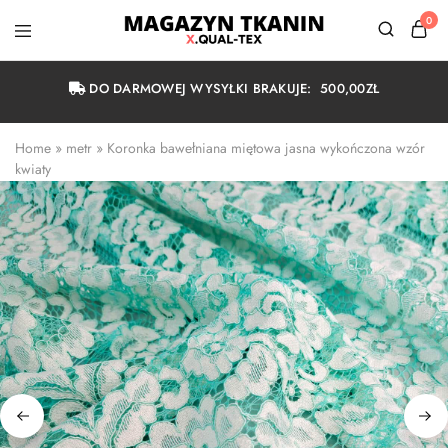
0
Magazyn
Tkanin
Warszawa
DO DARMOWEJ WYSYŁKI BRAKUJE:
500,00
ZŁ
Home
 » 
metr
 » 
Koronka bawełniana miętowa jasna wykończona wzór 
kwiaty