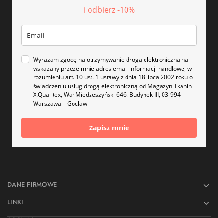
i odbierz -10%
Wyrażam zgodę na otrzymywanie drogą elektroniczną na
wskazany przeze mnie adres email informacji handlowej w
rozumieniu art. 10 ust. 1 ustawy z dnia 18 lipca 2002 roku o
świadczeniu usług drogą elektroniczną od Magazyn Tkanin
X.Qual-tex, Wał Miedzeszyński 646, Budynek III, 03-994
Warszawa – Gocław
Zapisz mnie
DANE FIRMOWE
LINKI