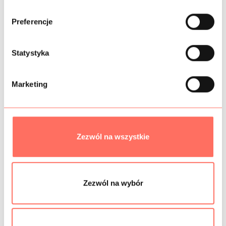
b
ó
Preferencje
r
INFORMACJE DODATKOWE
z
g
Statystyka
SKŁAD
o
d
PRÓBKI TKANIN
Marketing
y
BEZPIECZEŃSTWO
Zezwól na wszystkie
Podobne produkty
Zezwól na wybór