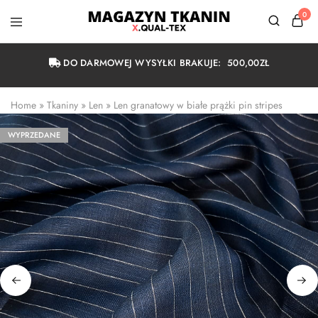
0
Magazyn
Tkanin
Warszawa
DO DARMOWEJ WYSYŁKI BRAKUJE:
500,00
ZŁ
Home
 » 
Tkaniny
 » 
Len
 » 
Len granatowy w białe prążki pin stripes
WYPRZEDANE