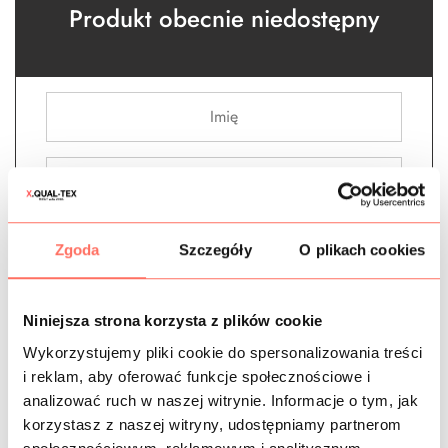
Produkt obecnie niedostępny
Zgoda
Szczegóły
O plikach cookies
Powiadom o dostępności
Niniejsza strona korzysta z plików cookie
Granatowe
,
Len
,
Lny we wzory
,
Materiały we wzory
,
Materiały wg koloru
,
metr
,
Nowości
,
Pasy
,
Tkaniny
Wykorzystujemy pliki cookie do spersonalizowania treści
i reklam, aby oferować funkcje społecznościowe i
analizować ruch w naszej witrynie. Informacje o tym, jak
korzystasz z naszej witryny, udostępniamy partnerom