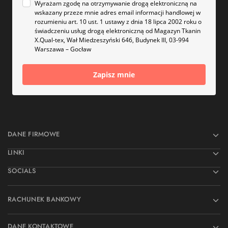
Wyrażam zgodę na otrzymywanie drogą elektroniczną na
wskazany przeze mnie adres email informacji handlowej w
rozumieniu art. 10 ust. 1 ustawy z dnia 18 lipca 2002 roku o
świadczeniu usług drogą elektroniczną od Magazyn Tkanin
X.Qual-tex, Wał Miedzeszyński 646, Budynek III, 03-994
Warszawa – Gocław
Zapisz mnie
DANE FIRMOWE
LINKI
SOCIALS
RACHUNEK BANKOWY
DANE KONTAKTOWE