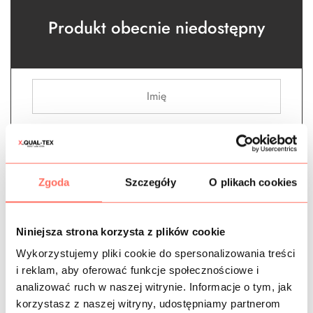
Produkt obecnie niedostępny
Zgoda
Szczegóły
O plikach cookies
Powiadom o dostępności
Niniejsza strona korzysta z plików cookie
Białe
,
Czerwone
,
Kwiaty
,
Len
,
Lny we wzory
,
Materiały we
Wykorzystujemy pliki cookie do spersonalizowania treści
wzory
,
Materiały wg koloru
,
metr
,
Nowości
,
Tkaniny
i reklam, aby oferować funkcje społecznościowe i
analizować ruch w naszej witrynie. Informacje o tym, jak
korzystasz z naszej witryny, udostępniamy partnerom