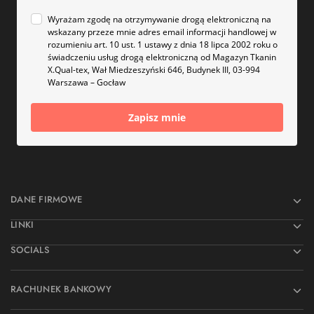
Wyrażam zgodę na otrzymywanie drogą elektroniczną na
wskazany przeze mnie adres email informacji handlowej w
rozumieniu art. 10 ust. 1 ustawy z dnia 18 lipca 2002 roku o
świadczeniu usług drogą elektroniczną od Magazyn Tkanin
X.Qual-tex, Wał Miedzeszyński 646, Budynek III, 03-994
Warszawa – Gocław
Zapisz mnie
DANE FIRMOWE
LINKI
SOCIALS
RACHUNEK BANKOWY