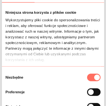
KOSZTY WYSYŁKI
Niniejsza strona korzysta z plików cookie
OPIS
Wykorzystujemy pliki cookie do spersonalizowania treści
i reklam, aby oferować funkcje społecznościowe i
Poczuj powiew luksusu dzięki unikalnej tkaninie, która
analizować ruch w naszej witrynie. Informacje o tym, jak
przenosi rzemiosło krawieckie na zupełnie nowy poziom
korzystasz z naszej witryny, udostępniamy partnerom
artystycznej ekspresji. Ten ekskluzywny
len premium
społecznościowym, reklamowym i analitycznym.
zachwyca bogatym, roślinnym wzorem, gdzie egzotyczne
kwiaty i liście tworzą na materiale malarską kompozycję.
Partnerzy mogą połączyć te informacje z innymi danymi
Wzór w stonowanych kolorach pięknie eksponuje się na
otrzymanymi od Ciebie lub uzyskanymi podczas
kamiennym tle. Jest to propozycja dla osób poszukujących
korzystania z ich usług.
autentyczności oraz bezkompromisowej jakości, którą
oferują wyłącznie najlepsze
tkaniny włoskie
. Każdy metr to
W
świadectwo pasji do piękna, dlatego projektując z niej
Niezbędne
y
ubrania, wybierasz produkt z najwyższej półki.
b
Cechy: włoski
len drukowany,
przewiewny, cienki,
ó
nieelastyczny
, matowy. Dotyk tej tkaniny natychmiast
Preferencje
zdradza jej szlachetny rodowód oraz mistrzowskie
r
wykonanie bez żadnych sztucznych domieszek.
Czysty len
z
cechuje się charakterystycznym, wyczuwalnym splotem,