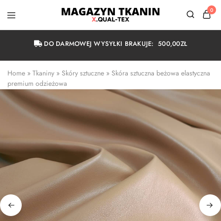
0
Magazyn
Tkanin
Warszawa
DO DARMOWEJ WYSYŁKI BRAKUJE:
500,00
ZŁ
Home
 » 
Tkaniny
 » 
Skóry sztuczne
 » 
Skóra sztuczna beżowa elastyczna 
premium odzieżowa