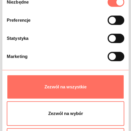
Niezbędne
y
b
ó
Preferencje
INFORMACJE DODATKOWE
r
z
g
Statystyka
SKŁAD
o
d
PRÓBKI TKANIN
Marketing
y
GRAMATURA
BEZPIECZEŃSTWO
Zezwól na wszystkie
Podobne produkty
Zezwól na wybór