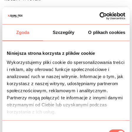
OPIS
Beżowa
skóra sztuczna odzieżowa
elastyczna
premium
.
Zgoda
Szczegóły
O plikach cookies
Powierzchnia półmatowa z subtelną strukturą na wzór
naturalnej skóry. W dotyku ta porowatość nie jest
wyczuwalna, jest gładka. Na spodzie posiada mięciutki
meszek (w chwycie zbliżony do irchy).
Niniejsza strona korzysta z plików cookie
Zastosowanie
: to
miękka skóra
wysoko elastyczna, dzięki
Wykorzystujemy pliki cookie do spersonalizowania treści
czemu może być użyta do szycia również dopasowanych
i reklam, aby oferować funkcje społecznościowe i
kreacji np. spodnie, sukienki, czy spódnice. Doskonale się
analizować ruch w naszej witrynie. Informacje o tym, jak
sprawdzi na przejściowe kurtki i płaszcze, marynarki oraz
korzystasz z naszej witryny, udostępniamy partnerom
akcesoria typu torebki itp.
społecznościowym, reklamowym i analitycznym.
Cechy
: tkanina syntetyczna, kryjąca, mięsista, plastyczna,
Partnerzy mogą połączyć te informacje z innymi danymi
jednolita. Jest
mocno elastyczna
w szerokości i po
skosach, bardzo wygodna w użytkowaniu, układa się
otrzymanymi od Ciebie lub uzyskanymi podczas
miękko.
korzystania z ich usług.
Skóra sztuczna elastyczna premium to
skóra na metry
, w
bardzo dobrym gatunku. Zakup możliwy już od 10 cm (co
W
każde 10 cm).