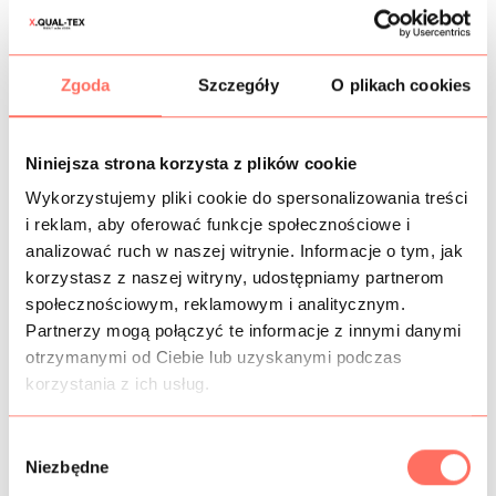
OPIS
Zgoda
Szczegóły
O plikach cookies
Elastyczna skóra
sztuczna z delikatną fakturą na wzór
skóry naturalnej. Kolor brązowy. Finisz półmatowy, spód z
miłym w dotyku meszkiem, który jest przyjemny dla ciała.
Niniejsza strona korzysta z plików cookie
Ta
miękka skóra
syntetyczna jest sprężysta i uciągliwa w
Wykorzystujemy pliki cookie do spersonalizowania treści
szerokości, posiada wysoką elastyczność, dzięki czemu
jest przeznaczona również na dopasowane spodnie,
i reklam, aby oferować funkcje społecznościowe i
spódnice, sukienki. Sprawdzi się też na przejściowe
analizować ruch w naszej witrynie. Informacje o tym, jak
płaszcze i kurtki, jak również akcesoria odzieżowe np.
korzystasz z naszej witryny, udostępniamy partnerom
torby.
społecznościowym, reklamowym i analitycznym.
Tkanina kryjąca, mięsista i zwarta, ale dość cienka i
Partnerzy mogą połączyć te informacje z innymi danymi
plastyczna, doskonale się układa.
otrzymanymi od Ciebie lub uzyskanymi podczas
Materiał z Włoch, bardzo dobrej jakości. Skóra sztuczna
korzystania z ich usług.
elastyczna premium to brązowa
skóra na metry
, sprzedaż
już od 10 cm, co każde 10 cm.
W
Niezbędne
y