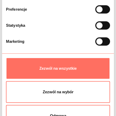
b
INFORMACJE DODATKOWE
ó
Preferencje
r
SKŁAD
z
g
Statystyka
PRÓBKI TKANIN
o
d
Marketing
GRAMATURA
y
BEZPIECZEŃSTWO
Zezwól na wszystkie
Podobne produkty
Zezwól na wybór
Odmowa