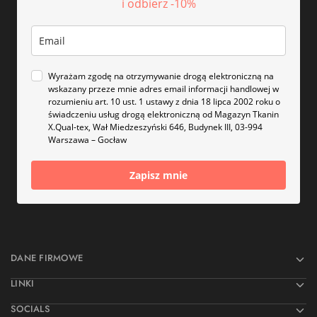
i odbierz -10%
Wyrażam zgodę na otrzymywanie drogą elektroniczną na
wskazany przeze mnie adres email informacji handlowej w
rozumieniu art. 10 ust. 1 ustawy z dnia 18 lipca 2002 roku o
świadczeniu usług drogą elektroniczną od Magazyn Tkanin
X.Qual-tex, Wał Miedzeszyński 646, Budynek III, 03-994
Warszawa – Gocław
Zapisz mnie
DANE FIRMOWE
LINKI
SOCIALS