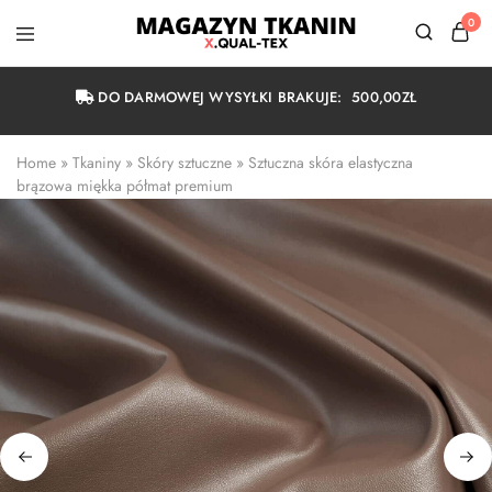
0
Magazyn
Tkanin
Warszawa
DO DARMOWEJ WYSYŁKI BRAKUJE:
500,00
ZŁ
Home
 » 
Tkaniny
 » 
Skóry sztuczne
 » 
Sztuczna skóra elastyczna 
brązowa miękka półmat premium