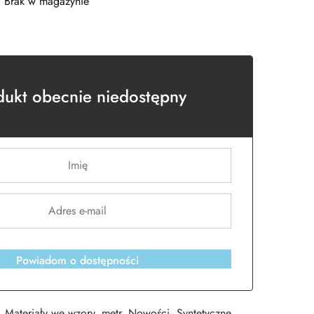
Brak w magazynie
dukt obecnie niedostępny
Powiadom o dostępności
,
Materiały we wzory
,
metr
,
Nowości
,
Syntetyczne