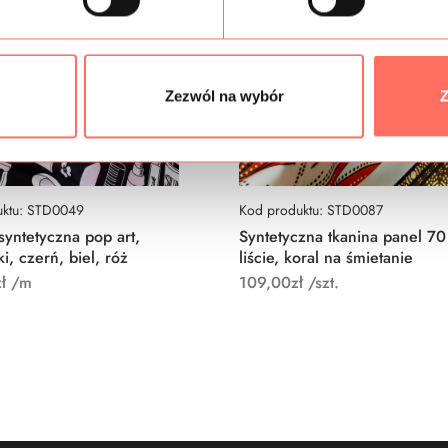
Zezwól na wybór
Z
uktu: STD0049
Kod produktu: STD0087
syntetyczna pop art,
Syntetyczna tkanina panel 70
i, czerń, biel, róż
liście, koral na śmietanie
ł
/m
109,00
zł
/szt.