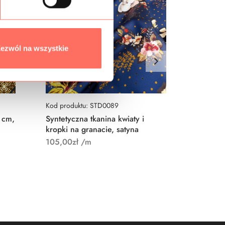
ezwól na wszystkie
Kod produktu: STD0089
Kod prod
 cm,
Syntetyczna tkanina kwiaty i
Tkanina 
kropki na granacie, satyna
beż, brą
muszta
105,00
zł
/m
165,00