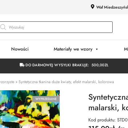
Wał Miedzeszyńs
Nowości
Materiały we wzory
M
DO DARMOWEJ WYSYŁKI BRAKUJE:
500,00
ZŁ
wzorzyste
»
Syntetyczna tkanina duże kwiaty, efekt malarski, kolorowa
Syntetyczna
WYPRZEDANE
malarski, 
Kod produktu: STD