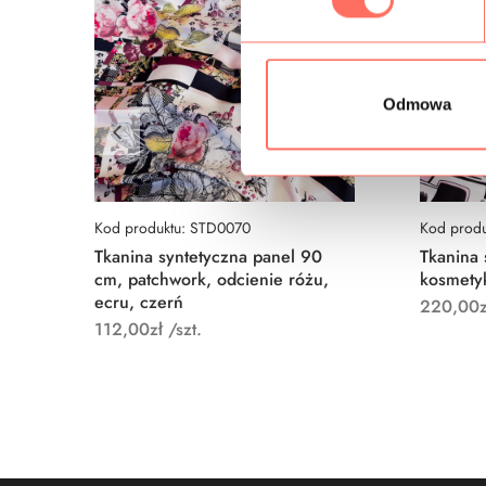
ó
r
z
g
Odmowa
o
d
y
Kod produktu: STD0070
Kod prod
Tkanina syntetyczna panel 90
Tkanina 
cm, patchwork, odcienie różu,
kosmetyk
ecru, czerń
220,00
z
112,00
zł
/szt.