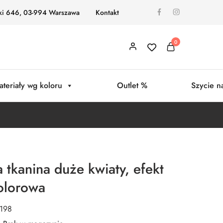
ki 646, 03-994 Warszawa
Kontakt
0
ateriały wg koloru
Outlet %
Szycie n
 tkanina duże kwiaty, efekt
kolorowa
0198