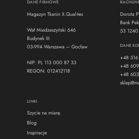
DANE FIRMOWE
RACHUN
Magazyn Tkanin X.Qual-tex
Dorota P
Bank Pek
Wał Miedzeszyński 646
53 1240
Budynek III
DANE KO
03-994 Warszawa – Gocław
+48 516
NIP: PL 113 000 87 33
+48 609
REGON: 012412118
+48 603
sklep@ma
LINKI
Szycie na miarę
Blog
Inspiracje