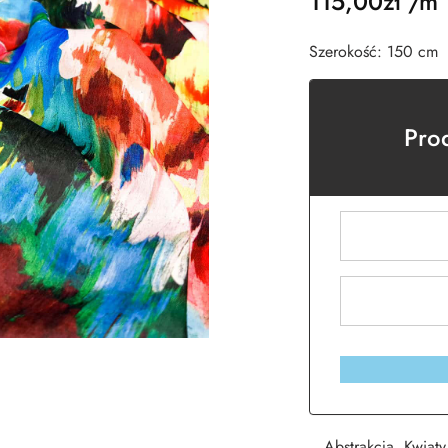
115,00
zł
/m
Szerokość: 150 cm
Pro
Abstrakcja
,
Kwiaty