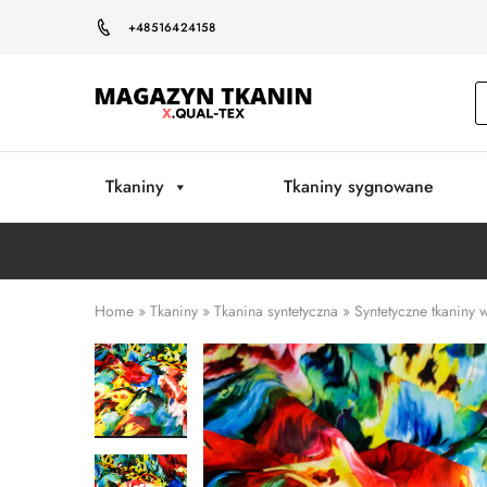
+48516424158
Magazyn
Tkanin
Warszawa
Tkaniny
Tkaniny sygnowane
Home
»
Tkaniny
»
Tkanina syntetyczna
»
Syntetyczne tkaniny 