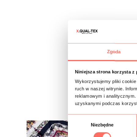
Zgoda
Niniejsza strona korzysta z
Wykorzystujemy pliki cookie 
ruch w naszej witrynie. Inf
reklamowym i analitycznym. 
uzyskanymi podczas korzysta
W
Niezbędne
y
b