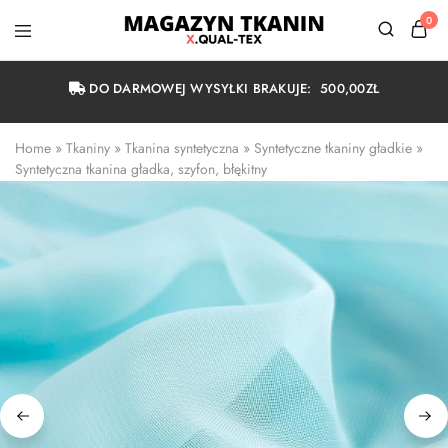
0
Magazyn
Tkanin
Warszawa
DO DARMOWEJ WYSYŁKI BRAKUJE:
500,00
ZŁ
Home
 » 
Tkaniny
 » 
Tkanina syntetyczna
 » 
Syntetyczne tkaniny gładkie
 » 
Syntetyczna tkanina gładka, szyfon, błękitny