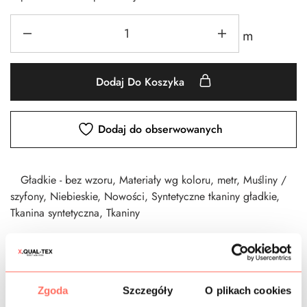
m
Dodaj Do Koszyka
Dodaj do obserwowanych
Gładkie - bez wzoru
,
Materiały wg koloru
,
metr
,
Muśliny /
szyfony
,
Niebieskie
,
Nowości
,
Syntetyczne tkaniny gładkie
,
Tkanina syntetyczna
,
Tkaniny
CZAS DOSTAWY
Zgoda
Szczegóły
O plikach cookies