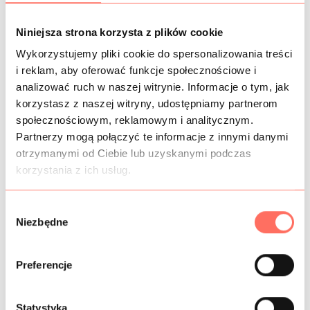
KOSZTY WYSYŁKI
Niniejsza strona korzysta z plików cookie
OPIS
Wykorzystujemy pliki cookie do spersonalizowania treści
i reklam, aby oferować funkcje społecznościowe i
Włoska syntetyczna tkanina typu szyfon. Kolor błękitny.
analizować ruch w naszej witrynie. Informacje o tym, jak
Tkanina jest delikatna, transparentna, pięknie układająca
korzystasz z naszej witryny, udostępniamy partnerom
się.
społecznościowym, reklamowym i analitycznym.
Ta wyjątkowa tkanina syntetyczna dedykowana jest na:
Partnerzy mogą połączyć te informacje z innymi danymi
suknie, sukienki, bluzki koszulowe, spódnice, chusty, parea.
otrzymanymi od Ciebie lub uzyskanymi podczas
Produkt wysokiej klasy. Pochodzenie Włochy.
korzystania z ich usług.
W
INFORMACJE DODATKOWE
Niezbędne
y
b
SKŁAD
ó
Preferencje
r
PRÓBKI TKANIN
z
g
Statystyka