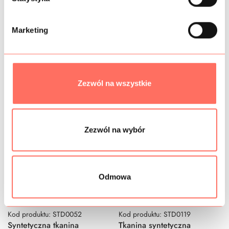
BEZPIECZEŃSTWO
o
d
Marketing
y
Podobne produkty
Zezwól na wszystkie
Zezwól na wybór
Odmowa
Kod produktu: STD0052
Kod produktu: STD0119
Syntetyczna tkanina
Tkanina syntetyczna