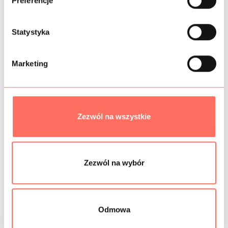
Preferencje
r
z
SKŁAD
g
Statystyka
o
PRÓBKI TKANIN
d
Marketing
y
BEZPIECZEŃSTWO
Zezwól na wszystkie
Podobne produkty
Zezwól na wybór
Odmowa