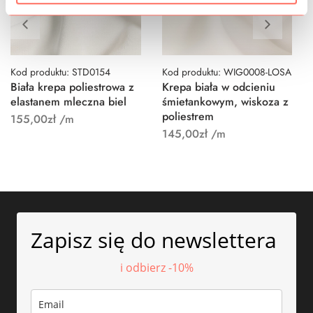
Kod produktu: STD0154
Kod produktu: WIG0008-LOSA
Biała krepa poliestrowa z
Krepa biała w odcieniu
elastanem mleczna biel
śmietankowym, wiskoza z
poliestrem
155,00
zł
/m
145,00
zł
/m
Zapisz się do newslettera
i odbierz -10%