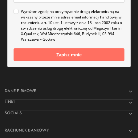
Wyrażam zgodę na otrzymywanie drogą elektroniczną na
wskazany przeze mnie adres email informacji handlowej w
rozumieniu art. 10 ust. 1 ustawy z dnia 18 lipca 2002 roku o
świadczeniu usług drogą elektroniczną od Magazyn Tkanin
X.Qual-tex, Wał Miedzeszyński 646, Budynek III, 03-994
Warszawa – Gocław
Zapisz mnie
DANE FIRMOWE
LINKI
SOCIALS
RACHUNEK BANKOWY