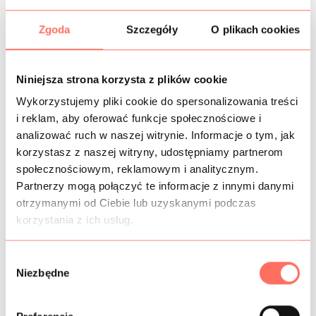
Zgoda
Szczegóły
O plikach cookies
CZAS DOSTAWY
Niniejsza strona korzysta z plików cookie
KOSZTY WYSYŁKI
Wykorzystujemy pliki cookie do spersonalizowania treści
i reklam, aby oferować funkcje społecznościowe i
OPIS
analizować ruch w naszej witrynie. Informacje o tym, jak
korzystasz z naszej witryny, udostępniamy partnerom
Syntetyczna tkanina gładka typu krepa. Kolor
społecznościowym, reklamowym i analitycznym.
brzoskwiniowy.
Partnerzy mogą połączyć te informacje z innymi danymi
Tkanina jest lekko elastyczna, gładka, miękka, plastyczna,
otrzymanymi od Ciebie lub uzyskanymi podczas
bardzo dobrze układająca się.
korzystania z ich usług.
Ta gładka tkanina syntetyczna dedykowana jest na: suknie,
bluzki, sukienki, spodnie, spódnice, kombinezony itp.
Produkt wysokiej klasy. Pochodzenie Włochy.
W
Niezbędne
y
b
ó
INFORMACJE DODATKOWE