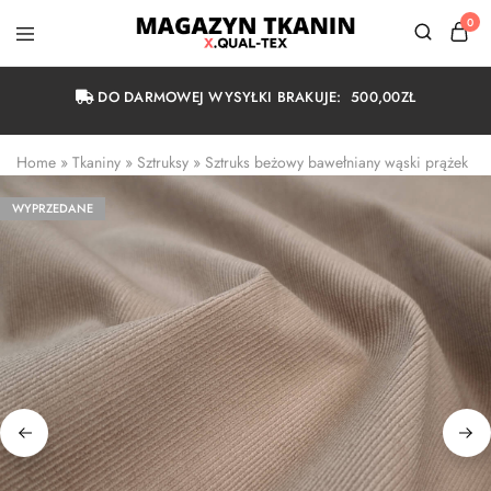
0
Magazyn
Tkanin
Warszawa
DO DARMOWEJ WYSYŁKI BRAKUJE:
500,00
ZŁ
Home
 » 
Tkaniny
 » 
Sztruksy
 » 
Sztruks beżowy bawełniany wąski prążek
WYPRZEDANE