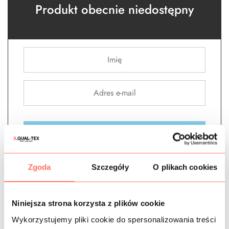
Produkt obecnie niedostępny
Powiadom o dostępności
Bawełna
,
Bawełny gładkie
,
Beżowe
,
Gładkie - bez wzoru
,
Zgoda
Szczegóły
O plikach cookies
Materiały wg koloru
,
metr
,
Nowości
,
Sztruksy
,
Tkaniny
Niniejsza strona korzysta z plików cookie
Wykorzystujemy pliki cookie do spersonalizowania treści