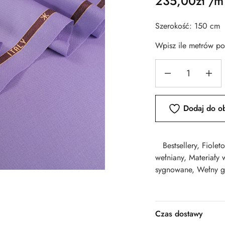
235,00
zł
/m
Szerokość: 150 cm
Wpisz ile metrów p
Dodaj do o
Bestsellery
,
Fiolet
wełniany
,
Materiały 
sygnowane
,
Wełny g
Czas dostawy