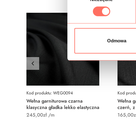
b
ó
r
z
g
Odmowa
o
d
y
Kod produktu: WEG0094
Kod prod
Wełna garniturowa czarna
Wełna ga
klasyczna gładka lekko elastyczna
czerń, z
245,00
zł
/m
165,00
z