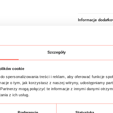
Informacje dodatk
Skład
Próbki tkanin
Szczegóły
Gramatura
 plików cookie
Bezpieczeństwo
do spersonalizowania treści i reklam, aby oferować funkcje sp
ormacje o tym, jak korzystasz z naszej witryny, udostępniamy p
Partnerzy mogą połączyć te informacje z innymi danymi otrzym
nia z ich usług.
Podobne produkty
Preferencje
Statystyka