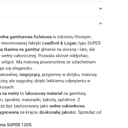
ełna garniturowa fioletowa
w odcieniu liliowym
.
 z renomowanej fabryki
Leadford & Logan
, typu SUPER
na tkanina na garnitur
głównie na wiosnę i lato, ale
ie wełny całorocznej. Pozwala skórze oddychać,
e wilgoć. Ma matową powierzchnię ze szlachetnym
uje się elegancko.
naturalnej,
niegryzący
, przyjemny w dotyku, matowy,
yczny, ale wygodny, dzięki lekkiemu odprężeniu w
skosach.
a
na metry
to
luksusowy materiał
na garnitury,
i, spodnie, marynarki, żakiety, spódnice. Z
że być zastosowany jako
wełna sukienkowa
.
sygnowana
na krajce
, doskonałej jakości.
Sprzedaż od
nia
SUPER 120S
.