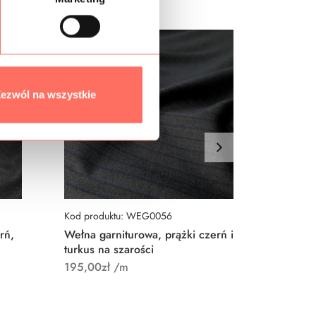
ezwól na wszystkie
Kod produktu: WEG0056
Kod pro
rń,
Wełna garniturowa, prążki czerń i
Wełna g
turkus na szarości
Logan, 
195,00
zł
/m
235,00