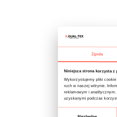
Zgoda
Niniejsza strona korzysta z
Wykorzystujemy pliki cookie 
ruch w naszej witrynie. Inf
reklamowym i analitycznym. 
uzyskanymi podczas korzysta
W
Niezbędne
y