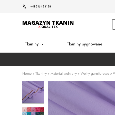
+48516424158
Magazyn
Tkanin
Warszawa
Tkaniny
Tkaniny sygnowane
Home
»
Tkaniny
»
Materiał wełniany
»
Wełny garniturowe
»
W