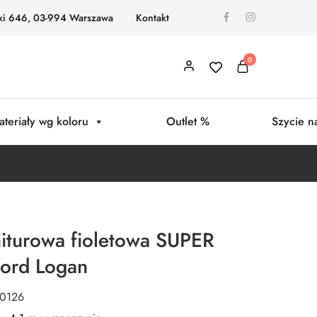
ki 646, 03-994 Warszawa
Kontakt
0
ateriały wg koloru
Outlet %
Szycie n
iturowa fioletowa SUPER
ord Logan
G0126