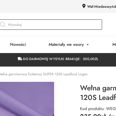
Wał Miedzeszyńs
Nowości
Materiały we wzory
M
DO DARMOWEJ WYSYŁKI BRAKUJE:
500,00
ZŁ
ełna garniturowa fioletowa SUPER 120S Leadford Logan
Wełna garn
120S Leadf
Kod produktu: WE