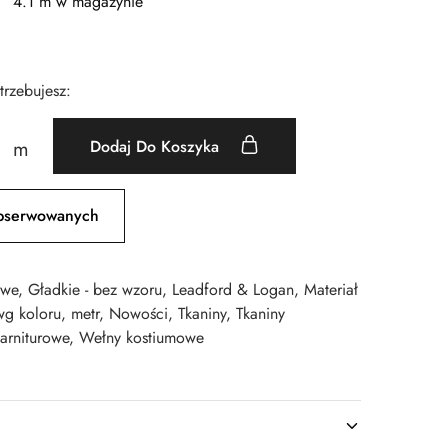
4.1 m w magazynie
otrzebujesz:
Dodaj Do Koszyka
m
bserwowanych
owe
,
Gładkie - bez wzoru
,
Leadford & Logan
,
Materiał
wg koloru
,
metr
,
Nowości
,
Tkaniny
,
Tkaniny
arniturowe
,
Wełny kostiumowe