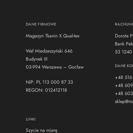
DANE FIRMOWE
RACHUN
Magazyn Tkanin X.Qual-tex
Dorota P
Bank Pek
Wał Miedzeszyński 646
53 1240
Budynek III
DANE KO
03-994 Warszawa – Gocław
+48 516
NIP: PL 113 000 87 33
+48 609
REGON: 012412118
+48 603
sklep@ma
LINKI
Szycie na miarę