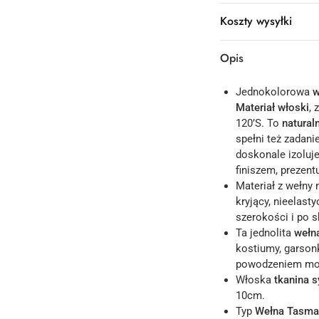
Koszty wysyłki
Opis
Jednokolorowa
w
Materiał włoski
,
120’S. To
natural
spełni też zadan
doskonale izoluj
finiszem, prezent
Materiał z wełny 
kryjący, nieelast
szerokości i po 
Ta jednolita
wełn
kostiumy, garsonk
powodzeniem mo
Włoska
tkanina 
10cm.
Typ
Wełna Tasma