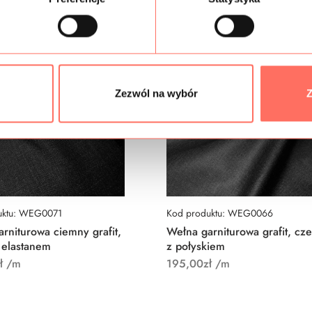
Zezwól na wybór
Z
uktu: WEG0071
Kod produktu: WEG0066
rniturowa ciemny grafit,
Wełna garniturowa grafit, cze
 elastanem
z połyskiem
ł
/m
195,00
zł
/m