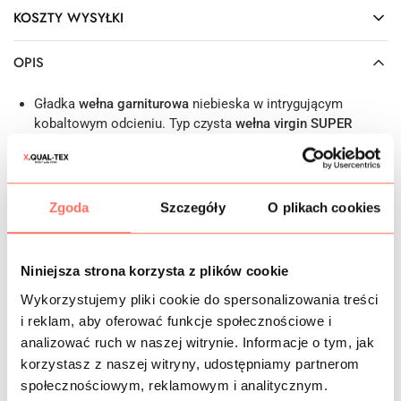
KOSZTY WYSYŁKI
OPIS
Gładka
wełna garniturowa
niebieska w intrygującym
kobaltowym odcieniu. Typ czysta
wełna virgin SUPER
120S.
Ta wysokogatunkowa tkanina odzieżowa pochodzi z
renomowanej fabryki
Leadford & Logan.
To całoroczna
wełna naturalna na luksusowe ubrania zarówno dla kobiet,
jak i mężczyzn. Posiada szereg zalet użytkowych – izoluje
Zgoda
Szczegóły
O plikach cookies
wilgoć, pozwala skórze oddychać, z uwagi na wysoką
sprężystość jest dość odporna na gniecenie. Ma matową
powierzchnię ze szlachetnym finiszem, prezentuje się
Niniejsza strona korzysta z plików cookie
elegancko.
Wykorzystujemy pliki cookie do spersonalizowania treści
Cechy: materiał z wełny naturalnej,
niegryzący,
przyjemny w
dotyku i kontakcie z ciałem, matowy, nieprzezierny,
nie
i reklam, aby oferować funkcje społecznościowe i
wymaga podszewki.
Jest nieelastyczny, ale wygodny,
analizować ruch w naszej witrynie. Informacje o tym, jak
dzięki lekkiemu odprężeniu w szerokości i na skosach
korzystasz z naszej witryny, udostępniamy partnerom
(klasa komfort).
społecznościowym, reklamowym i analitycznym.
Zastosowanie: jednolita tkanina
wełna
na metry
to