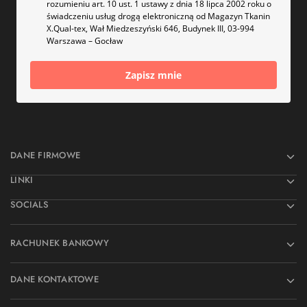
rozumieniu art. 10 ust. 1 ustawy z dnia 18 lipca 2002 roku o
świadczeniu usług drogą elektroniczną od Magazyn Tkanin
X.Qual-tex, Wał Miedzeszyński 646, Budynek III, 03-994
Warszawa – Gocław
Zapisz mnie
DANE FIRMOWE
LINKI
SOCIALS
RACHUNEK BANKOWY
DANE KONTAKTOWE