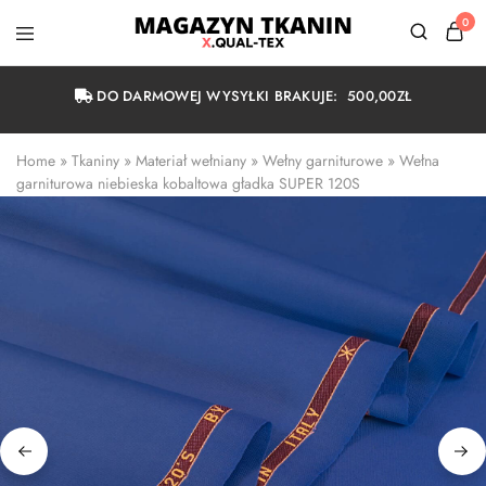
0
Magazyn
Tkanin
Warszawa
DO DARMOWEJ WYSYŁKI BRAKUJE:
500,00
ZŁ
Home
 » 
Tkaniny
 » 
Materiał wełniany
 » 
Wełny garniturowe
 » 
Wełna 
garniturowa niebieska kobaltowa gładka SUPER 120S