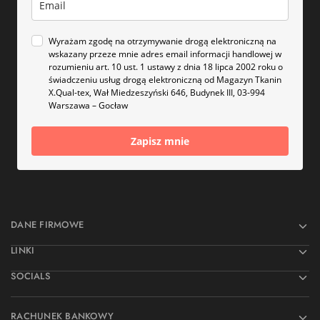
Wyrażam zgodę na otrzymywanie drogą elektroniczną na
wskazany przeze mnie adres email informacji handlowej w
rozumieniu art. 10 ust. 1 ustawy z dnia 18 lipca 2002 roku o
świadczeniu usług drogą elektroniczną od Magazyn Tkanin
X.Qual-tex, Wał Miedzeszyński 646, Budynek III, 03-994
Warszawa – Gocław
Zapisz mnie
DANE FIRMOWE
LINKI
SOCIALS
RACHUNEK BANKOWY