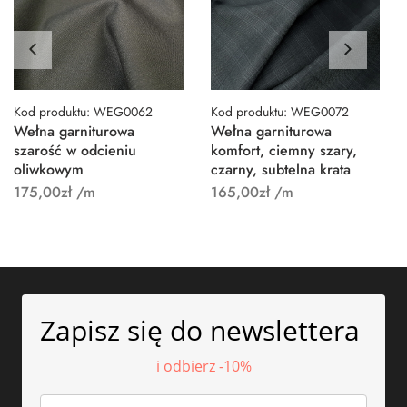
Kod produktu: WEG0062
Kod produktu: WEG0072
Wełna garniturowa
Wełna garniturowa
szarość w odcieniu
komfort, ciemny szary,
oliwkowym
czarny, subtelna krata
175,00
zł
/m
165,00
zł
/m
Zapisz się do newslettera
i odbierz -10%