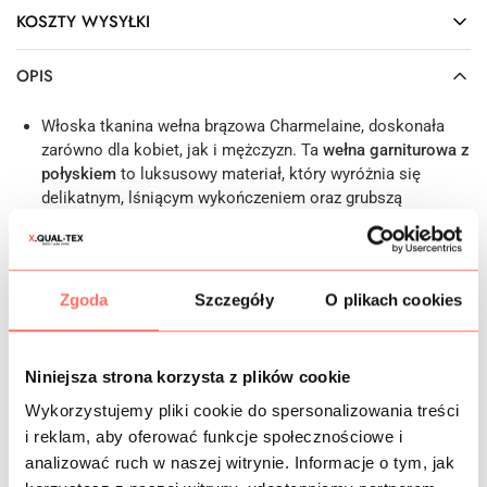
KOSZTY WYSYŁKI
OPIS
Włoska tkanina wełna brązowa Charmelaine, doskonała
zarówno dla kobiet, jak i mężczyzn. Ta
wełna garniturowa z
połyskiem
to luksusowy materiał, który wyróżnia się
delikatnym, lśniącym wykończeniem oraz grubszą
strukturą niż tradycyjne wełny. Gotowa odzież wykonana z
tej
wełny Charmelaine
(często nazywana jest wełną
smokingową) prezentuje się elegancko i wytwornie. Modny
kolor czekoladowy brąz nada każdej kreacji wyjątkowego
Zgoda
Szczegóły
O plikach cookies
charakteru i klasy.
Cechy: jednokolorowa tkanina na garnitury, stworzona z
najwyższej jakości czystej wełny virgin, pozyskanej z
Niniejsza strona korzysta z plików cookie
pierwszego strzyżenia (tzw. wełna dziewicza). W 100%
Wykorzystujemy pliki cookie do spersonalizowania treści
naturalna, bez sztucznych dodatków, kryjąca, nie wymaga
podszewki, jest mięsista i zwarta. Charakteryzuje się
i reklam, aby oferować funkcje społecznościowe i
podwyższoną gramaturą – grubsza niż standardowe wełny
analizować ruch w naszej witrynie. Informacje o tym, jak
garniturowe. Choć nie zawiera elastanu, zachowuje