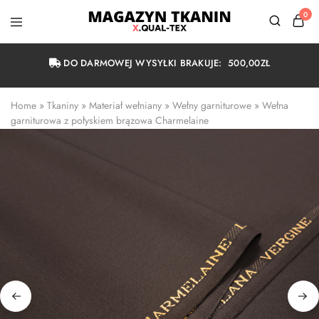
0
Magazyn
Tkanin
Warszawa
DO DARMOWEJ WYSYŁKI BRAKUJE:
500,00
ZŁ
Home
 » 
Tkaniny
 » 
Materiał wełniany
 » 
Wełny garniturowe
 » 
Wełna 
garniturowa z połyskiem brązowa Charmelaine