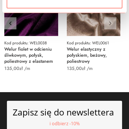
Kod produktu: WEL0038
Kod produktu: WEL0061
Welur fiolet w odcieniu
Welur elastyczny z
śliwkowym, połysk,
połyskiem, beżowy,
poliestrowy z elastanem
poliestrowy
135,00
zł
/m
135,00
zł
/m
Zapisz się do newslettera
i odbierz -10%