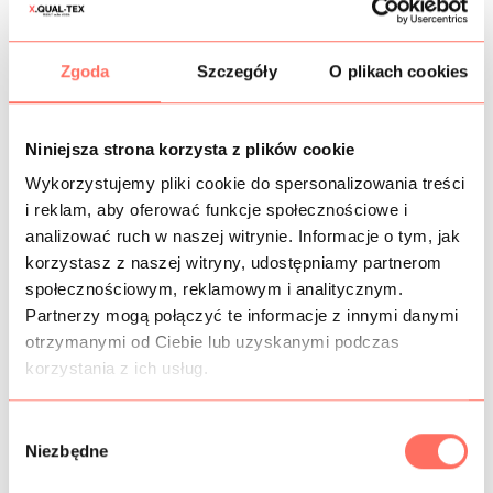
CZAS DOSTAWY
Zgoda
Szczegóły
O plikach cookies
KOSZTY WYSYŁKI
OPIS
Niniejsza strona korzysta z plików cookie
Wykorzystujemy pliki cookie do spersonalizowania treści
Ekskluzywny włoski welur z krótkim, miękkim włoskiem, w
i reklam, aby oferować funkcje społecznościowe i
kolorze burgundowym, z połyskiem.
analizować ruch w naszej witrynie. Informacje o tym, jak
Materiał jest elastyczny, miękki, przyjemny w dotyku,
korzystasz z naszej witryny, udostępniamy partnerom
plastyczny, o miękkim chwycie, dobrze układający się,
społecznościowym, reklamowym i analitycznym.
błyszczący.
Partnerzy mogą połączyć te informacje z innymi danymi
Ta wyjątkowa tkanina welurowa dedykowana jest na:
sukienki, żakiety, spódnice, spodnie, topy, bluzy, akcesoria i
otrzymanymi od Ciebie lub uzyskanymi podczas
elementy wykończeniowe.
korzystania z ich usług.
Produkt klasy premium.
W
Niezbędne
y
b
INFORMACJE DODATKOWE