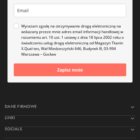
Wyrażam zgodę na otrzymywanie drogą elektroniczną na
wskazany przeze mnie adres email informacji handlowej w
rozumieniu art. 10 ust. 1 ustawy z dnia 18 lipca 2002 roku o
świadczeniu usług drogą elektroniczną od Magazyn Tkanin
X.Qual-tex, Wał Miedzeszyński 646, Budynek III, 03-994
Warszawa – Gocław
Zapisz mnie
DANE FIRMOWE
LINKI
SOCIALS