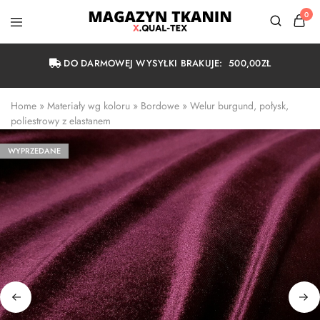
0
Magazyn
Tkanin
Warszawa
DO DARMOWEJ WYSYŁKI BRAKUJE:
500,00
ZŁ
Home
 » 
Materiały wg koloru
 » 
Bordowe
 » 
Welur burgund, połysk, 
poliestrowy z elastanem
WYPRZEDANE