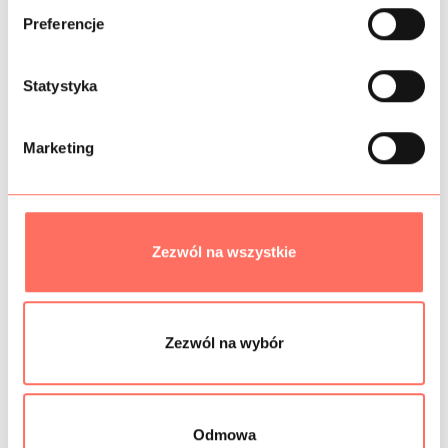
ó
Preferencje
r
SKŁAD
z
g
Statystyka
PRÓBKI TKANIN
o
d
GRAMATURA
Marketing
y
BEZPIECZEŃSTWO
Zezwól na wszystkie
Podobne produkty
Zezwól na wybór
Odmowa