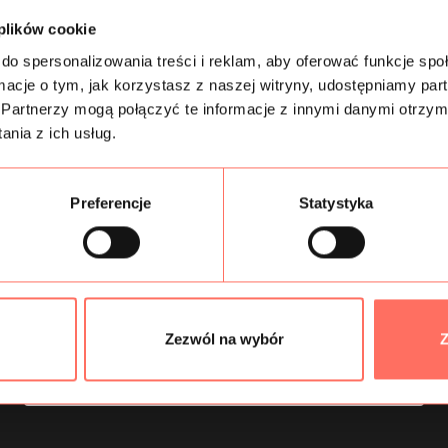
 plików cookie
do spersonalizowania treści i reklam, aby oferować funkcje sp
Zapisz się do newslettera
ormacje o tym, jak korzystasz z naszej witryny, udostępniamy p
Partnerzy mogą połączyć te informacje z innymi danymi otrzym
i odbierz -10%
nia z ich usług.
Preferencje
Statystyka
Wyrażam zgodę na otrzymywanie drogą elektroniczną na
wskazany przeze mnie adres email informacji handlowej w
rozumieniu art. 10 ust. 1 ustawy z dnia 18 lipca 2002 roku o
świadczeniu usług drogą elektroniczną od Magazyn Tkanin
X.Qual-tex, Wał Miedzeszyński 646, Budynek III, 03-994
Warszawa – Gocław
Zezwól na wybór
Z
Zapisz mnie