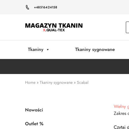
+48516424158
Magazyn
Tkanin
Warszawa
Tkaniny
Tkaniny sygnowane
Home
»
Tkaniny sygnowane
»
Scabal
Wełny g
Nowości
Zakres 
Outlet %
Czytaj d