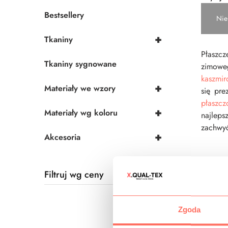
Bestsellery
Nie
+
Tkaniny
Płaszcz
Tkaniny sygnowane
zimoweg
kaszmi
+
Materiały we wzory
się pre
płaszc
+
Materiały wg koloru
najleps
zachwyć
+
Akcesoria
Filtruj wg ceny
Zgoda