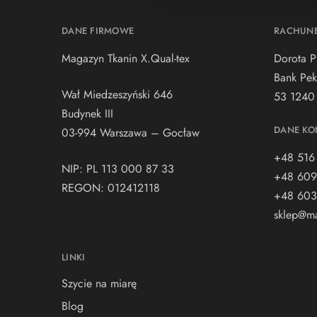
DANE FIRMOWE
RACHUN
Magazyn Tkanin X.Qual-tex
Dorota P
Bank Pek
Wał Miedzeszyński 646
53 1240
Budynek III
DANE KO
03-994 Warszawa – Gocław
+48 516
NIP: PL 113 000 87 33
+48 609
REGON: 012412118
+48 603
sklep@ma
LINKI
Szycie na miarę
Blog