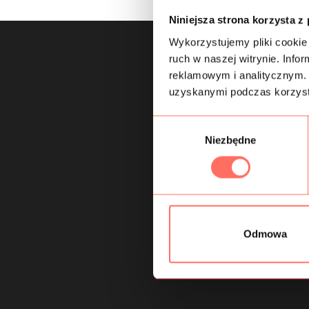
Niniejsza strona korzysta z
Wykorzystujemy pliki cookie 
ruch w naszej witrynie. Inf
reklamowym i analitycznym. 
uzyskanymi podczas korzysta
W
Niezbędne
y
b
ó
r
z
g
Odmowa
o
d
y