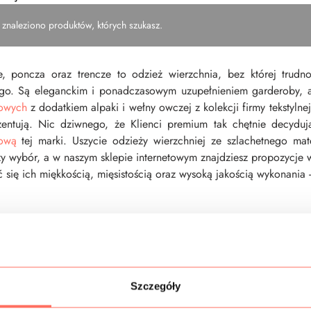
 znaleziono produktów, których szukasz.
e, poncza oraz trencze to odzież wierzchnia, bez której trudno
o. Są eleganckim i ponadczasowym uzupełnieniem garderoby, a 
rowych
z dodatkiem alpaki i wełny owczej z kolekcji firmy tekstylne
zentują. Nic dziwnego, że Klienci premium tak chętnie decyduj
zową
tej marki. Uszycie odzieży wierzchniej ze szlachetnego mat
zy wybór, a w naszym sklepie internetowym znajdziesz propozycje 
 się ich miękkością, mięsistością oraz wysoką jakością wykonania 
Szczegóły