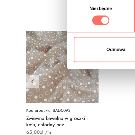
W
Niezbędne
y
b
ó
r
z
g
Odmowa
o
d
y
Kod produktu: BAD0093
Zwiewna bawełna w groszki i
koła, chłodny beż
65,00
zł
/m