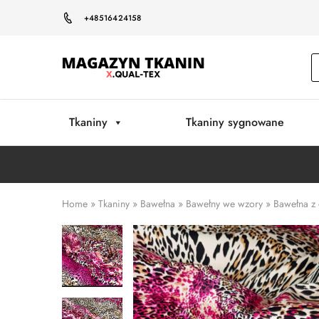
+48516424158
Magazyn
Tkanin
Warszawa
Tkaniny
Tkaniny sygnowane
Home
»
Tkaniny
»
Bawełna
»
Bawełny we wzory
»
Bawełna z 