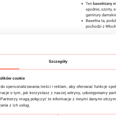
Ten
bawełniany m
spodnie, szorty, s
garnitury damskie
Bawełna ta, podo
pochodzi z Włoch 
Informacje dodatk
Szczegóły
Skład
Próbki tkanin
 plików cookie
do spersonalizowania treści i reklam, aby oferować funkcje sp
Bezpieczeństwo
ormacje o tym, jak korzystasz z naszej witryny, udostępniamy p
Partnerzy mogą połączyć te informacje z innymi danymi otrzym
nia z ich usług.