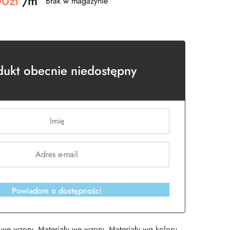
00
zł
/m
Brak w magazynie
dukt obecnie niedostępny
Powiadom o dostępności
 we wzory
,
Materiały we wzory
,
Materiały wg koloru
,