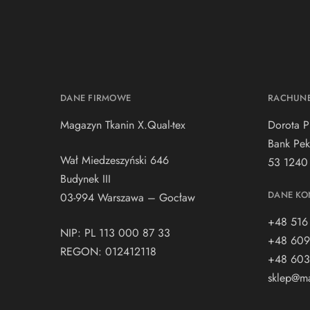
DANE FIRMOWE
RACHUN
Magazyn Tkanin X.Qual-tex
Dorota P
Bank Pek
Wał Miedzeszyński 646
53 1240
Budynek III
DANE KO
03-994 Warszawa – Gocław
+48 516
NIP: PL 113 000 87 33
+48 609
REGON: 012412118
+48 603
sklep@ma