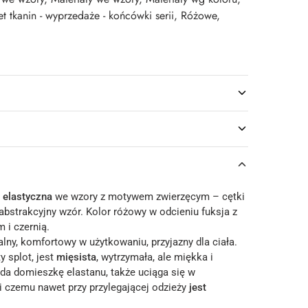
et tkanin - wyprzedaże - końcówki serii
,
Różowe
,
 elastyczna
we wzory z motywem zwierzęcym – cętki
abstrakcyjny wzór. Kolor różowy w odcieniu fuksja z
i czernią.
alny, komfortowy w użytkowaniu, przyjazny dla ciała.
 splot, jest
mięsista
, wytrzymała, ale miękka i
ada domieszkę elastanu, także uciąga się w
ki czemu nawet przy przylegającej odzieży
jest