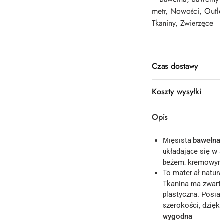
metr
,
Nowości
,
Outl
Tkaniny
,
Zwierzęce
Czas dostawy
Koszty wysyłki
Opis
Mięsista
bawełna
układające się w 
beżem, kremowym 
To materiał natur
Tkanina ma zwarty
plastyczna. Posi
szerokości, dzię
wygodna
.