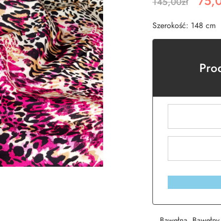
75,
145,00
zł
Szerokość: 148 cm
Pro
Bawełna
,
Bawełny