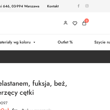
ki 646, 03-994 Warszawa
Kontakt
0
ateriały wg koloru
Outlet %
Szycie n
lastanem, fuksja, beż,
rzęcy cętki
0097