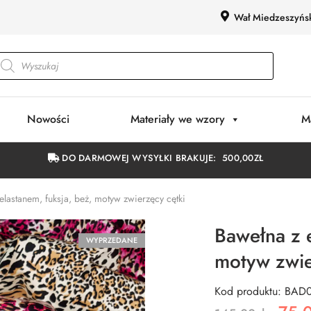
Wał Miedzeszyńs
Nowości
Materiały we wzory
M
DO DARMOWEJ WYSYŁKI BRAKUJE:
500,00
ZŁ
elastanem, fuksja, beż, motyw zwierzęcy cętki
Bawełna z e
WYPRZEDANE
motyw zwie
Kod produktu: BAD