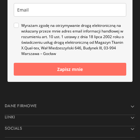
Wyrażam zgodę na otrzymywanie drogą elektroniczną na
wskazany przeze mnie adres email informacji handlowej w
rozumieniu art. 10 ust. 1 ustawy z dnia 18 lipca 2002 roku o
świadczeniu usług drogą elektroniczną od Magazyn Tkanin
X.Qual-tex, Wał Miedzeszyński 646, Budynek III, 03-994
Warszawa – Gocław
Zapisz mnie
DANE FIRMOWE
LINKI
SOCIALS