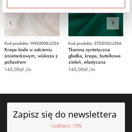
Kod produktu: WIG0008-LOSA
Kod produktu: STD0152-LOSA
Krepa biała w odcieniu
Tkanina syntetyczna
śmietankowym, wiskoza z
gładka, krepa, butelkowa
poliestrem
zieleń, elastyczna
145,00
zł
/m
145,00
zł
/m
Zapisz się do newslettera
i odbierz -10%