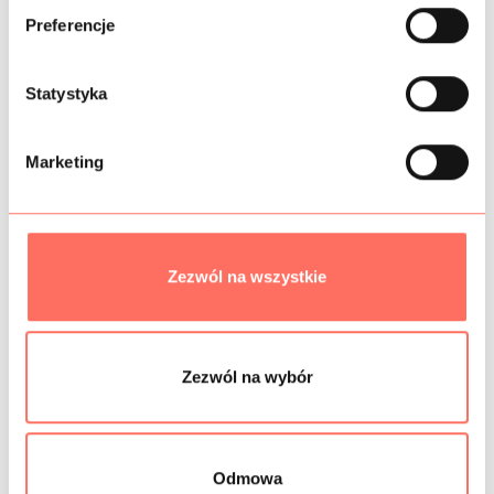
ó
Preferencje
r
INFORMACJE DODATKOWE
z
g
Statystyka
SKŁAD
o
d
PRÓBKI TKANIN
Marketing
y
BEZPIECZEŃSTWO
Zezwól na wszystkie
Podobne produkty
Zezwól na wybór
Odmowa