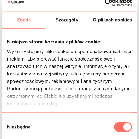
KOSZTY WYSYŁKI
Zgoda
Szczegóły
O plikach cookies
OPIS
Wysokojakościowa, błękitna
tkanina bambusowa
z
Niniejsza strona korzysta z plików cookie
poliestrem i spandexem. W chwycie i sposobie układania
się zbliżona jest do bawełny koszulowej, ale zdecydowanie
Wykorzystujemy pliki cookie do spersonalizowania treści
mniej się gniecie. Powierzchnia matowa, jednolita, gładka
i reklam, aby oferować funkcje społecznościowe i
w dotyku. Można stosować zarówno na prawą, jak i lewą
analizować ruch w naszej witrynie. Informacje o tym, jak
stronę.
korzystasz z naszej witryny, udostępniamy partnerom
Cechy: materiał elastyczny w szerokości i na skosach, a
społecznościowym, reklamowym i analitycznym.
dzięki temu wygodny, nie krepuje ruchów. Jest
Partnerzy mogą połączyć te informacje z innymi danymi
nieprzezierny i zazwyczaj szyje się go bez podszewki, choć
otrzymanymi od Ciebie lub uzyskanymi podczas
wzór pod spodem może lekko przebijać, a kształt pod
korzystania z ich usług.
światło być widoczny.
Zastosowanie: tkanina na sukienki, koszule, bluzki,
spodniumy, letnie spodnie i szorty, spódnice itp.
W
Materiał włoski
, bardzo dobrej jakości. Sprzedaż od 10 cm.
Niezbędne
y
b