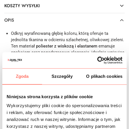
KOSZTY WYSYŁKI
OPIS
Odkryj wyrafinowaną głębię koloru, którą oferuje ta
jednolita tkanina w odcieniu szlachetnej, oliwkowej zieleni.
Ten materiał
poliester z wiskozą i elastanem
emanuje
spokojem oraz ponadczasową elegancją, idealnie wpisując
się w estetykę nowoczesnego krawiectwa miarowego.
Gładka krepa zachwyca swoją strukturą, łączy
minimalistyczny design z niezwykłą barwą.
Zgoda
Szczegóły
O plikach cookies
Cechy: w dotyku tkanina ta prezentuje się jako materiał
niezwykle szlachetny, o eleganckim matowym
wykończeniu. Jest grubszy, całkowicie kryjący, co sprawia,
że uszyte z niego kreacje
nie wymagają dodatkowej
Niniejsza strona korzysta z plików cookie
podszewki
. Ponadto tkanina wykazuje dużą odporność na
Wykorzystujemy pliki cookie do spersonalizowania treści
zagniecenia, więc zachowuje nienaganny wygląd przez cały
i reklam, aby oferować funkcje społecznościowe i
dzień użytkowania. Dzięki domieszce elastanu struktura
analizować ruch w naszej witrynie. Informacje o tym, jak
staje się
elastyczna
i pracuje razem z ciałem, zapewniając
korzystasz z naszej witryny, udostępniamy partnerom
maksymalny komfort noszenia. Dodatkowo produkt