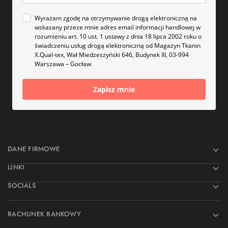
Wyrażam zgodę na otrzymywanie drogą elektroniczną na
wskazany przeze mnie adres email informacji handlowej w
rozumieniu art. 10 ust. 1 ustawy z dnia 18 lipca 2002 roku o
świadczeniu usług drogą elektroniczną od Magazyn Tkanin
X.Qual-tex, Wał Miedzeszyński 646, Budynek III, 03-994
Warszawa – Gocław
Zapisz mnie
DANE FIRMOWE
LINKI
SOCIALS
RACHUNEK BANKOWY