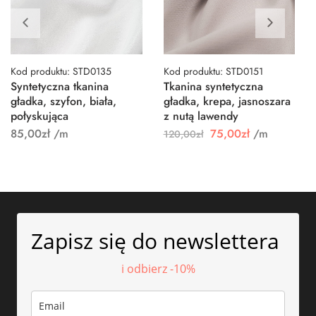
Kod produktu: STD0135
Kod produktu: STD0151
Syntetyczna tkanina
Tkanina syntetyczna
gładka, szyfon, biała,
gładka, krepa, jasnoszara
połyskująca
z nutą lawendy
85,00
zł
/m
75,00
zł
/m
120,00
zł
Zapisz się do newslettera
i odbierz -10%