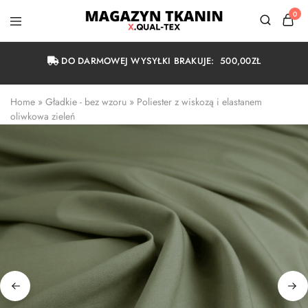
0
Magazyn
Tkanin
Warszawa
DO DARMOWEJ WYSYŁKI BRAKUJE:
500,00
ZŁ
Home
 » 
Gładkie - bez wzoru
 » 
Poliester z wiskozą i elastanem 
oliwkowa zieleń