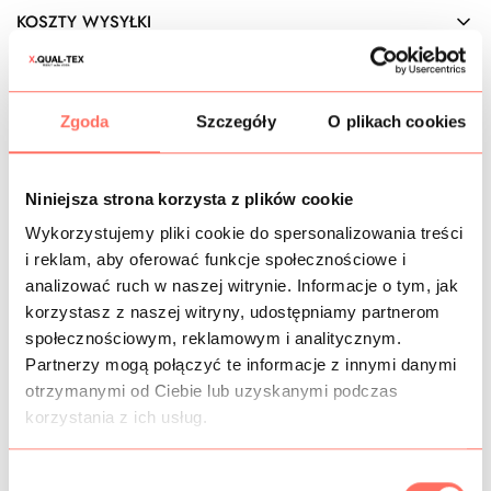
KOSZTY WYSYŁKI
OPIS
Zgoda
Szczegóły
O plikach cookies
Cienka krepa
szampańska jasna. Posiada matową, gładką,
elegancką powierzchnię. Uznaje się ją za
materiał
niegniotący się
, odpowiednio dobrany skład zwiększa
odporność na zagniecenia (przy normalnym użytkowaniu
Niniejsza strona korzysta z plików cookie
nie powstają). Materiał włoski, wyprodukowany z
Wykorzystujemy pliki cookie do spersonalizowania treści
wysokojakościowego poliestru z dodatkiem wiskozy i
i reklam, aby oferować funkcje społecznościowe i
elastanu.
analizować ruch w naszej witrynie. Informacje o tym, jak
Tkanina zamaszysta i mięsista, ale dość cienka. Materiał
korzystasz z naszej witryny, udostępniamy partnerom
jest kryjący i w wielu przypadkach nie stosuje się
społecznościowym, reklamowym i analitycznym.
podszewki (pod światło kształt jest lekko widoczny).
Partnerzy mogą połączyć te informacje z innymi danymi
Ta
szampańska krepa
gładka to idealny
materiał na
otrzymanymi od Ciebie lub uzyskanymi podczas
sukienki koktajlowe
i inne kreacje na specjalne okazje.
Sprawdzi się też na bluzki, spódnice czy lejące spodnie.
korzystania z ich usług.
Tkanina w bardzo dobrym gatunku. Sprzedaż od 10 cm.
Kolor szampański jasny (blady róż, odcień
W
pudrowy/cielisty).