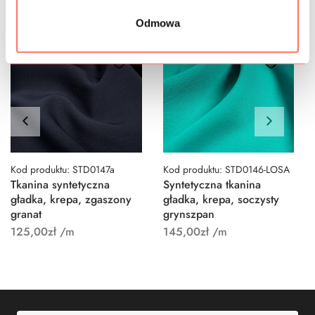
Odmowa
Kod produktu: STD0147a
Kod produktu: STD0146-LOSA
Tkanina syntetyczna
Syntetyczna tkanina
gładka, krepa, zgaszony
gładka, krepa, soczysty
granat
grynszpan
125,00
zł
/m
145,00
zł
/m