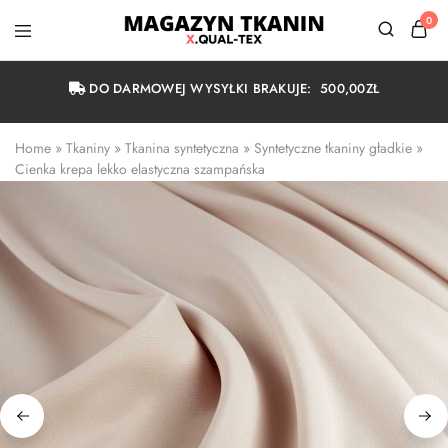
0
Magazyn
Tkanin
Warszawa
DO DARMOWEJ WYSYŁKI BRAKUJE:
500,00
ZŁ
Home
 » 
Tkaniny
 » 
Tkanina syntetyczna
 » 
Syntetyczne tkaniny gładkie
 » 
Cienka krepa lekko elastyczna szampańska