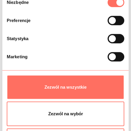
Niezbędne
y
b
ó
Preferencje
r
INFORMACJE DODATKOWE
z
g
Statystyka
SKŁAD
o
d
PRÓBKI TKANIN
Marketing
y
GRAMATURA
BEZPIECZEŃSTWO
Zezwól na wszystkie
Podobne produkty
Zezwól na wybór