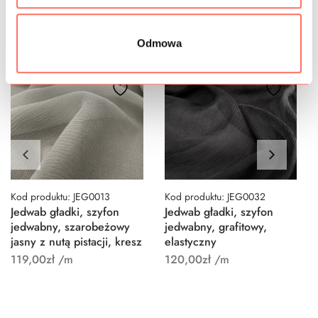
Odmowa
Kod produktu: JEG0013
Kod produktu: JEG0032
Jedwab gładki, szyfon
Jedwab gładki, szyfon
jedwabny, szarobeżowy
jedwabny, grafitowy,
jasny z nutą pistacji, kresz
elastyczny
119,00
zł
/m
120,00
zł
/m