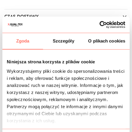
CZAS DOSTAWY
KOSZTY WYSYŁKI
Zgoda
Szczegóły
O plikach cookies
OPIS
Włoski
jedwab gładki
typu szyfon w kolorze
Niniejsza strona korzysta z plików cookie
jasnobeżowym.
Tkanina transparentna,
o klasycznym
Wykorzystujemy pliki cookie do spersonalizowania treści
splocie, higroskopijna, doskonale oddychająca. Odcień
i reklam, aby oferować funkcje społecznościowe i
beżowy chłodny.
analizować ruch w naszej witrynie. Informacje o tym, jak
Cechy: ten beżowy
szyfon jedwabny
to materiał
przezroczysty, w wielu przypadkach szyje się go z
korzystasz z naszej witryny, udostępniamy partnerom
podszewką. Jest cienki, lekki, niezwykle delikatny, matowy.
społecznościowym, reklamowym i analitycznym.
Tkanina z jedwabiu naturalnego 100%, bez domieszek, ale
Partnerzy mogą połączyć te informacje z innymi danymi
pomimo braku włókien elastycznych lekko pracuje w
otrzymanymi od Ciebie lub uzyskanymi podczas
szerokości i na skosach, dzięki czemu jest wygodny, nie
korzystania z ich usług.
krępuje ruchów.
Zastosowanie: jedwabny szyfon na sukienki, spódnice,