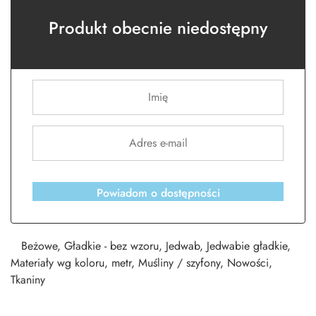
Produkt obecnie niedostępny
Powiadom o dostępności
Beżowe
,
Gładkie - bez wzoru
,
Jedwab
,
Jedwabie gładkie
,
Materiały wg koloru
,
metr
,
Muśliny / szyfony
,
Nowości
,
Tkaniny