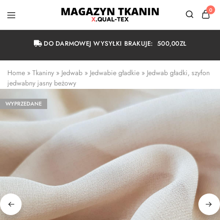
0
Magazyn
Tkanin
Warszawa
DO DARMOWEJ WYSYŁKI BRAKUJE:
500,00
ZŁ
Home
 » 
Tkaniny
 » 
Jedwab
 » 
Jedwabie gładkie
 » 
Jedwab gładki, szyfon 
jedwabny jasny beżowy
WYPRZEDANE