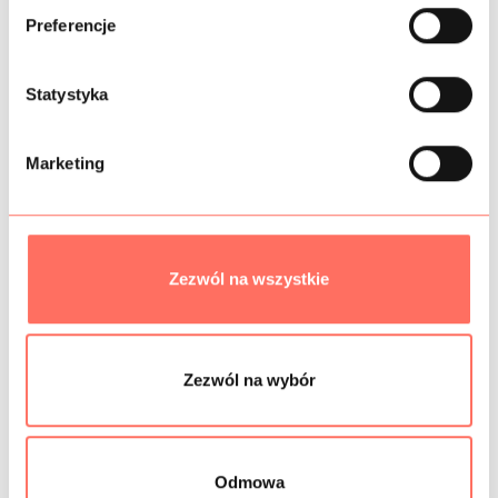
ó
Preferencje
r
INFORMACJE DODATKOWE
z
g
Statystyka
SKŁAD
o
d
PRÓBKI TKANIN
Marketing
y
BEZPIECZEŃSTWO
Zezwól na wszystkie
Podobne produkty
Zezwól na wybór
Odmowa