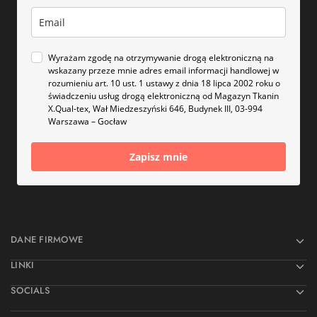
Wyrażam zgodę na otrzymywanie drogą elektroniczną na
wskazany przeze mnie adres email informacji handlowej w
rozumieniu art. 10 ust. 1 ustawy z dnia 18 lipca 2002 roku o
świadczeniu usług drogą elektroniczną od Magazyn Tkanin
X.Qual-tex, Wał Miedzeszyński 646, Budynek III, 03-994
Warszawa – Gocław
Zapisz mnie
DANE FIRMOWE
LINKI
SOCIALS