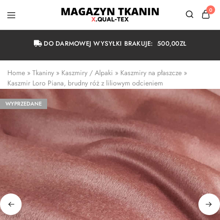
0
Magazyn
Tkanin
Warszawa
DO DARMOWEJ WYSYŁKI BRAKUJE:
500,00
ZŁ
Home
 » 
Tkaniny
 » 
Kaszmiry / Alpaki
 » 
Kaszmiry na płaszcze
 » 
Kaszmir Loro Piana, brudny róż z liliowym odcieniem
WYPRZEDANE