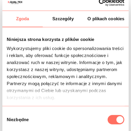
Zgoda
Szczegóły
O plikach cookies
CZAS DOSTAWY
KOSZTY WYSYŁKI
Niniejsza strona korzysta z plików cookie
Wykorzystujemy pliki cookie do spersonalizowania treści
OPIS
i reklam, aby oferować funkcje społecznościowe i
analizować ruch w naszej witrynie. Informacje o tym, jak
Najwyższej klasy kaszmir 100% produkcji LORO PIANA.
korzystasz z naszej witryny, udostępniamy partnerom
Tkanina z miękkim włoskiem. Kolor brudny róż z
społecznościowym, reklamowym i analitycznym.
odcieniem liliowym.
Partnerzy mogą połączyć te informacje z innymi danymi
Materiał jest miękki, odporny na zagniecenia. Posiada
otrzymanymi od Ciebie lub uzyskanymi podczas
właściwości higroskopijne, komfortowy w użytkowaniu.
korzystania z ich usług.
Ta wyjątkowa tkanina kaszmirowa dedykowana jest na:
okrycia wierzchnie, płaszcze, trencze, peleryny, poncza,
kamizelki.
W
Produkt klasy premium. Pochodzenie Włochy.
Niezbędne
y
b