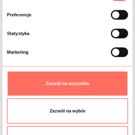
b
ó
INFORMACJE DODATKOWE
Preferencje
r
z
SKŁAD
g
Statystyka
o
PRÓBKI TKANIN
d
Marketing
y
GRAMATURA
BEZPIECZEŃSTWO
Zezwól na wszystkie
Podobne produkty
Zezwól na wybór