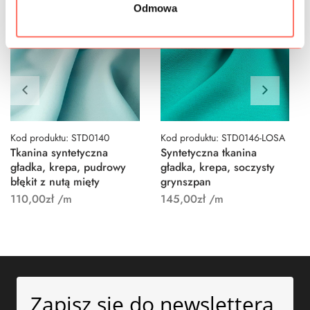
Odmowa
Kod produktu: STD0140
Kod produktu: STD0146-LOSA
Tkanina syntetyczna
Syntetyczna tkanina
gładka, krepa, pudrowy
gładka, krepa, soczysty
błękit z nutą mięty
grynszpan
110,00
zł
/m
145,00
zł
/m
Zapisz się do newslettera