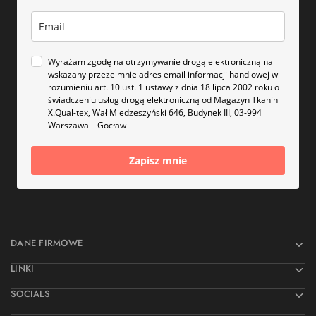
Wyrażam zgodę na otrzymywanie drogą elektroniczną na
wskazany przeze mnie adres email informacji handlowej w
rozumieniu art. 10 ust. 1 ustawy z dnia 18 lipca 2002 roku o
świadczeniu usług drogą elektroniczną od Magazyn Tkanin
X.Qual-tex, Wał Miedzeszyński 646, Budynek III, 03-994
Warszawa – Gocław
Zapisz mnie
DANE FIRMOWE
LINKI
SOCIALS