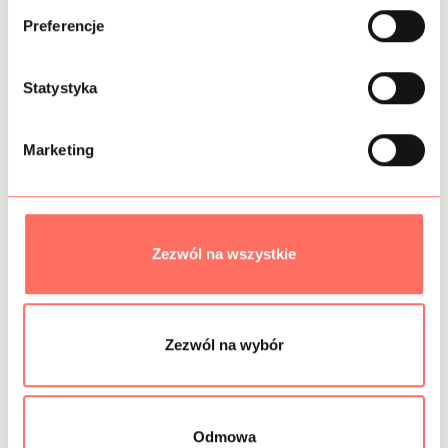
ó
Preferencje
r
SKŁAD
z
g
Statystyka
PRÓBKI TKANIN
o
d
GRAMATURA
Marketing
y
BEZPIECZEŃSTWO
Zezwól na wszystkie
Podobne produkty
Zezwól na wybór
Odmowa