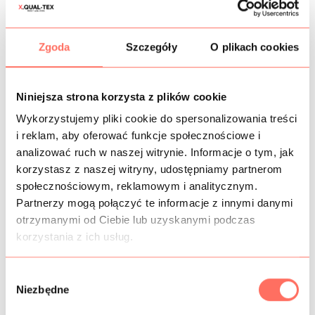
KOSZTY WYSYŁKI
Zgoda
Szczegóły
O plikach cookies
OPIS
Różowa
krepa elastyczna
, odcień jasny z nutą pudrowego.
Wyprodukowana we Włoszech z wysokojakościowego
Niniejsza strona korzysta z plików cookie
poliestru z dodatkiem elastanu i wiskozy.
Wykorzystujemy pliki cookie do spersonalizowania treści
Tkanina jednolita, o gładkiej w dotyku powierzchni,
i reklam, aby oferować funkcje społecznościowe i
elastyczna w szerokości, zamaszysta, ale lejąca i dość
analizować ruch w naszej witrynie. Informacje o tym, jak
cienka. Pod światło kształt jest nieco widoczny. To
korzystasz z naszej witryny, udostępniamy partnerom
materiał niegniotliwy
, doskonale odkształcalny, łatwy w
społecznościowym, reklamowym i analitycznym.
pielęgnacji. Posiada elegancki, matowy finisz.
Partnerzy mogą połączyć te informacje z innymi danymi
Ta
krepa poliestrowa
z wiskozą i elastanem to idealny
otrzymanymi od Ciebie lub uzyskanymi podczas
materiał na garsonkę
, sukienkę koktajlową, wizytową, ale
też casualową, bluzkę, spódnicę itp.
korzystania z ich usług.
Tkanina włoska
, wysokiej klasy, w bardzo dobrym gatunku.
W
Niezbędne
y
b
INFORMACJE DODATKOWE