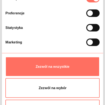
nawet przy intensywnym użytkowaniu.
b
ó
Preferencje
r
z
INFORMACJE DODATKOWE
g
Statystyka
o
SKŁAD
d
Marketing
y
PRÓBKI TKANIN
BEZPIECZEŃSTWO
Zezwól na wszystkie
Podobne produkty
Zezwól na wybór