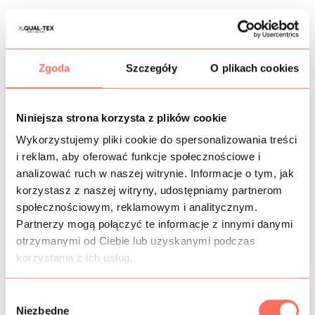
KOSZTY WYSYŁKI
OPIS
Zgoda
Szczegóły
O plikach cookies
Włoska, kryjąca
krepa elastyczna
w doskonałym gatunku
cady
. Wytworzona z wysokiej klasy poliestru, wiskozy i
elastanu, dzięki któremu rozciąga się, dając tym samym
Niniejsza strona korzysta z plików cookie
swobodę ruchów. Kolor musztardowy żółty.
Wykorzystujemy pliki cookie do spersonalizowania treści
Cechy:
tkanina niegniotliwa
, nieprzezierna, kryje 100%,
nie
i reklam, aby oferować funkcje społecznościowe i
wymaga podszewki
. Jest elastyczna, rozciąga się w
analizować ruch w naszej witrynie. Informacje o tym, jak
szerokości i na skosach. Posiada piękny matowy finisz, na
gotowych kreacjach prezentuje się bardzo elegancko.
korzystasz z naszej witryny, udostępniamy partnerom
Ten jednolity
materiał cady
to idealna
tkanina na sukienkę
społecznościowym, reklamowym i analitycznym.
wizytową, koktajlową, inne sukienki okazjonalne, jak też
Partnerzy mogą połączyć te informacje z innymi danymi
casualowe, garsonki, żakiety, spodniumy, bluzki, spódnice,
otrzymanymi od Ciebie lub uzyskanymi podczas
spodnie itp. To również doskonały
materiał na garnitur
korzystania z ich usług.
damski
, który dzięki odporności na zagniecenia zawsze
będzie wyglądał schludnie.
W
Materiał ten, tak jak inne
krepy
włoskie
w naszym sklepie,
Niezbędne
jest wysokiej klasy, co zapewnia zachowanie właściwości
y