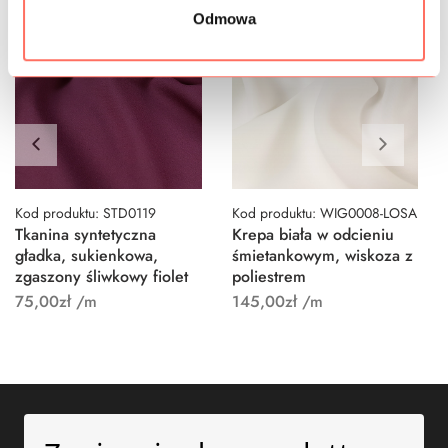
Odmowa
Kod produktu: STD0119
Kod produktu: WIG0008-LOSA
Tkanina syntetyczna
Krepa biała w odcieniu
gładka, sukienkowa,
śmietankowym, wiskoza z
zgaszony śliwkowy fiolet
poliestrem
75,00
zł
/m
145,00
zł
/m