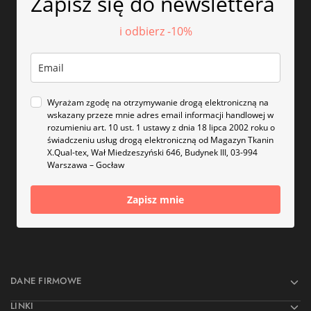
Zapisz się do newslettera
i odbierz -10%
Wyrażam zgodę na otrzymywanie drogą elektroniczną na
wskazany przeze mnie adres email informacji handlowej w
rozumieniu art. 10 ust. 1 ustawy z dnia 18 lipca 2002 roku o
świadczeniu usług drogą elektroniczną od Magazyn Tkanin
X.Qual-tex, Wał Miedzeszyński 646, Budynek III, 03-994
Warszawa – Gocław
Zapisz mnie
DANE FIRMOWE
LINKI