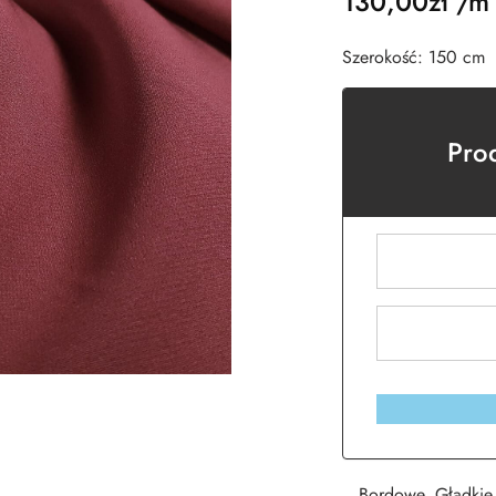
130,00
zł
/m
Szerokość: 150 cm
Pro
Bordowe
,
Gładkie