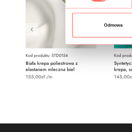
r
z
g
Odmowa
o
d
y
Kod produktu: STD0154
Kod prod
Biała krepa poliestrowa z
Syntetyc
elastanem mleczna biel
krepa, s
155,00
zł
/m
145,00
z