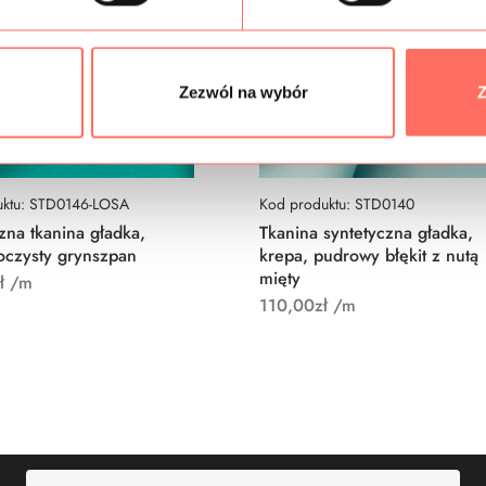
Zezwól na wybór
Z
uktu: STD0146-LOSA
Kod produktu: STD0140
zna tkanina gładka,
Tkanina syntetyczna gładka,
oczysty grynszpan
krepa, pudrowy błękit z nutą
mięty
ł
/m
110,00
zł
/m