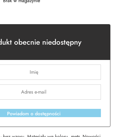
Brak w magazynie
dukt obecnie niedostępny
Powiadom o dostępności
 - bez wzoru
,
Materiały wg koloru
,
metr
,
Nowości
,