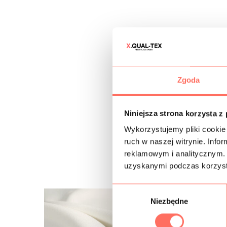
Zgoda
Niniejsza strona korzysta z
Wykorzystujemy pliki cookie 
ruch w naszej witrynie. Inf
reklamowym i analitycznym. 
uzyskanymi podczas korzysta
W
Niezbędne
y
b
ó