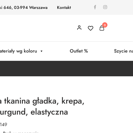
ki 646, 03-994 Warszawa
Kontakt
0
ateriały wg koloru
Outlet %
Szycie n
 tkanina gładka, krepa,
urgund, elastyczna
0149