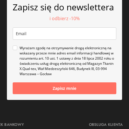
Zapisz się do newslettera
i odbierz -10%
Wyrażam zgodę na otrzymywanie drogą elektroniczną na
wskazany przeze mnie adres email informacji handlowej w
rozumieniu art. 10 ust. 1 ustawy z dnia 18 lipca 2002 roku o
świadczeniu usług drogą elektroniczną od Magazyn Tkanin
X.Qual-tex, Wał Miedzeszyński 646, Budynek III, 03-994
Warszawa – Gocław
Zapisz mnie
EK BANKOWY
OBSŁUGA KLIENTA