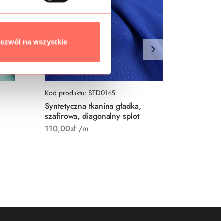
ezwól na wszystkie
Kod produktu: STD0145
Kod prod
Syntetyczna tkanina gładka,
Tkanina
szafirowa, diagonalny splot
czarna 
110,00
zł
/m
135,00