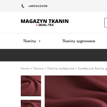
+48516424158
Magazyn
Tkanin
Warszawa
Tkaniny
Tkaniny sygnowane
Home
»
Tkaniny
»
Tkanina syntetyczna
»
Syntetyczne tkaniny 