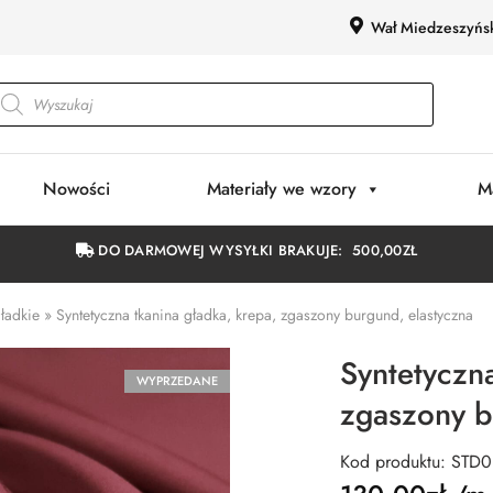
Wał Miedzeszyńs
Nowości
Materiały we wzory
M
DO DARMOWEJ WYSYŁKI BRAKUJE:
500,00
ZŁ
gładkie
»
Syntetyczna tkanina gładka, krepa, zgaszony burgund, elastyczna
Syntetyczna
WYPRZEDANE
zgaszony b
Kod produktu: STD