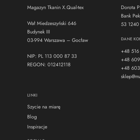
Magazyn Tkanin X.Qual-tex
Dorota P
Bank Pek
Wał Miedzeszyński 646
53 1240
Budynek III
DANE KO
03-994 Warszawa – Gocław
+48 516
NIP: PL 113 000 87 33
+48 609
REGON: 012412118
+48 603
sklep@ma
LINKI
Szycie na miarę
Blog
Inspiracje