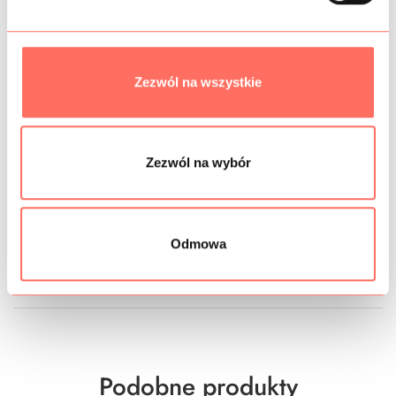
znawców tkanin luksusowych. Jeśli chcesz zobaczyć inne
satyny triacetatowe w tym gatunku –
kliknij tu.
Zezwól na wszystkie
INFORMACJE DODATKOWE
SKŁAD
Zezwól na wybór
PRÓBKI TKANIN
GRAMATURA
Odmowa
BEZPIECZEŃSTWO
Podobne produkty