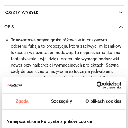
KOSZTY WYSYŁKI
OPIS
Triacetatowa satyna gruba
różowa w intensywnym
odcieniu fuksja to propozycja, która zachwyci miłośników
luksusu i wyrazistości modowej. Ta nieprzezierna tkanina
fantastycznie kryje, dzięki czemu
nie wymaga podszewki
nawet przy najbardziej wymagających projektach.
Satyna
cady deluxe,
często nazywana
sztucznym jedwabiem,
oczarowuje szlachetnym połyskiem, pięknie odbijając
światło i nadając każdej stylizacji wyjątkowy, efektowny
charakter. Przewaga triacetatu z niewielką domieszką
poliestru sprawia, że materiał jest nie tylko
lekko
Zgoda
Szczegóły
O plikach cookies
elastyczny,
ale także zaskakuje miękkością i
spektakularną płynnością. Subtelnie układa się na
sylwetce, podkreślając jej atuty i doskonale współgrając z
Niniejsza strona korzysta z plików cookie
każdym ruchem, zapewniając komfort nawet podczas
wielogodzinnych uroczystości. Dodatkowo, oddychająca