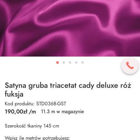
Satyna gruba triacetat cady deluxe róż
fuksja
Kod produktu: STD0368-GST
190,00
zł
/m
11.3 m w magazynie
Szerokość tkaniny 145 cm
Wpisz ile metrów potrzebujesz: