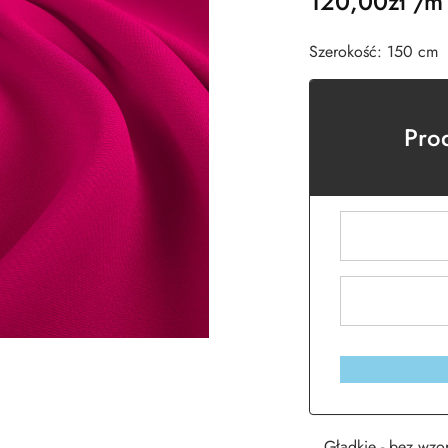
120,00
zł
/m
Szerokość: 150 cm
Pro
Gładkie - bez wzo