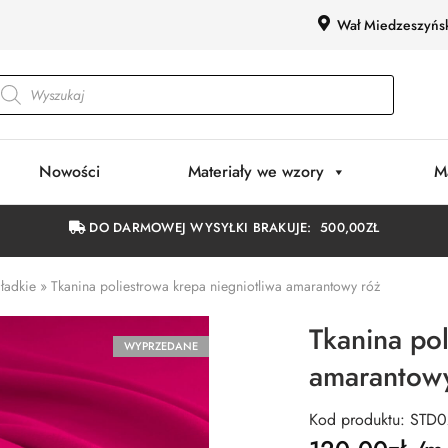
Wał Miedzeszyńs
Nowości
Materiały we wzory
M
DO DARMOWEJ WYSYŁKI BRAKUJE:
500,00
ZŁ
gładkie
»
Tkanina poliestrowa krepa niegniotliwa amarantowy róż
Tkanina pol
WYPRZEDANE
amarantow
Kod produktu: STD