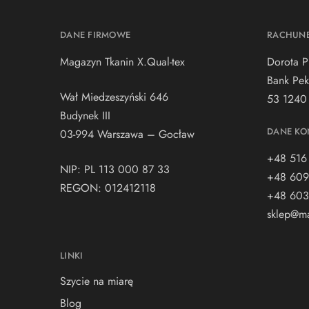
DANE FIRMOWE
RACHUN
Magazyn Tkanin X.Qual-tex
Dorota P
Bank Pek
Wał Miedzeszyński 646
53 1240
Budynek III
DANE KO
03-994 Warszawa – Gocław
+48 516
NIP: PL 113 000 87 33
+48 609
REGON: 012412118
+48 603
sklep@ma
LINKI
Szycie na miarę
Blog