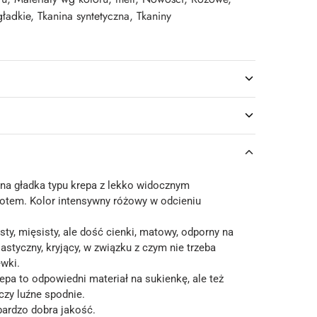
gładkie
,
Tkanina syntetyczna
,
Tkaniny
ina gładka typu krepa z lekko widocznym
tem. Kolor intensywny różowy w odcieniu
ty, mięsisty, ale dość cienki, matowy, odporny na
lastyczny, kryjący, w związku z czym nie trzeba
wki.
epa to odpowiedni materiał na sukienkę, ale też
czy luźne spodnie.
bardzo dobra jakość.