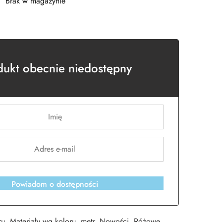
Brak w magazynie
dukt obecnie niedostępny
Powiadom o dostępności
ru
,
Materiały wg koloru
,
metr
,
Nowości
,
Różowe
,