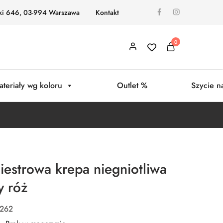
ki 646, 03-994 Warszawa
Kontakt
0
ateriały wg koloru
Outlet %
Szycie n
iestrowa krepa niegniotliwa
y róż
0262