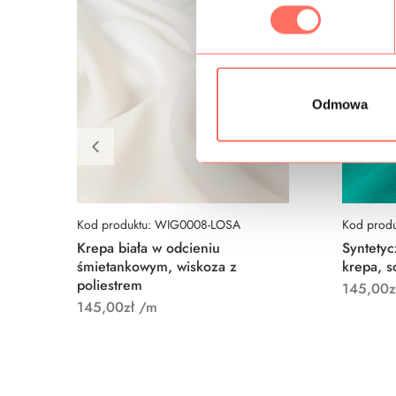
b
ó
r
z
g
Odmowa
o
d
y
Kod produktu: WIG0008-LOSA
Kod prod
Krepa biała w odcieniu
Syntetyc
śmietankowym, wiskoza z
krepa, s
poliestrem
145,00
z
145,00
zł
/m