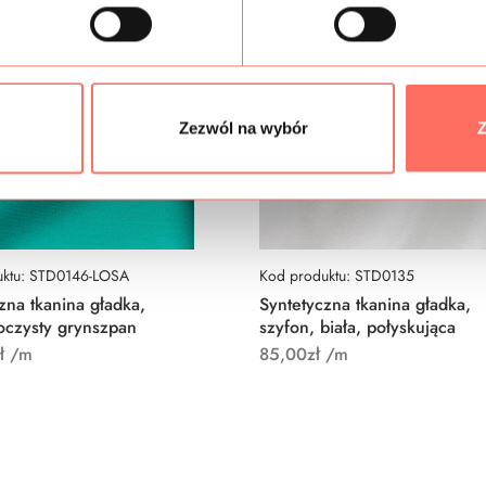
Zezwól na wybór
Z
uktu: STD0146-LOSA
Kod produktu: STD0135
zna tkanina gładka,
Syntetyczna tkanina gładka,
oczysty grynszpan
szyfon, biała, połyskująca
ł
/m
85,00
zł
/m