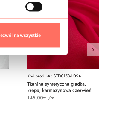
ezwól na wszystkie
Kod produktu: STD0153-LOSA
Kod prod
Tkanina syntetyczna gładka,
Tkanina
krepa, karmazynowa czerwień
krepa, 
elastyc
145,00
zł
/m
145,00