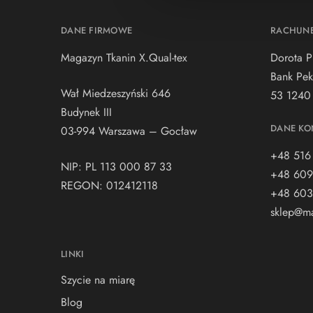
DANE FIRMOWE
RACHUN
Magazyn Tkanin X.Qual-tex
Dorota P
Bank Pek
Wał Miedzeszyński 646
53 1240
Budynek III
DANE KO
03-994 Warszawa – Gocław
+48 516
NIP: PL 113 000 87 33
+48 609
REGON: 012412118
+48 603
sklep@ma
LINKI
Szycie na miarę
Blog