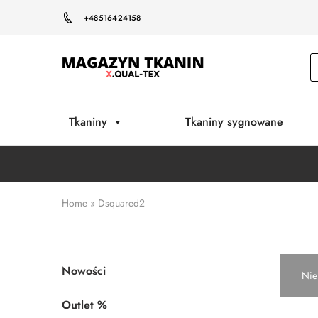
+48516424158
Magazyn
Tkanin
Warszawa
Tkaniny
Tkaniny sygnowane
Home
»
Dsquared2
Nowości
Nie
Outlet %