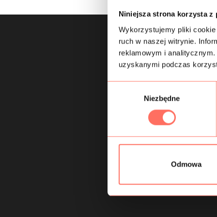
Niniejsza strona korzysta z
Wykorzystujemy pliki cookie 
ruch w naszej witrynie. Inf
reklamowym i analitycznym. 
uzyskanymi podczas korzysta
W
Niezbędne
y
b
ó
r
z
g
Odmowa
o
d
y