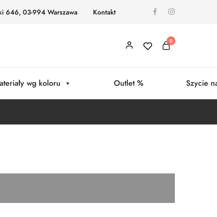
ki 646, 03-994 Warszawa
Kontakt
0
ateriały wg koloru
Outlet %
Szycie n