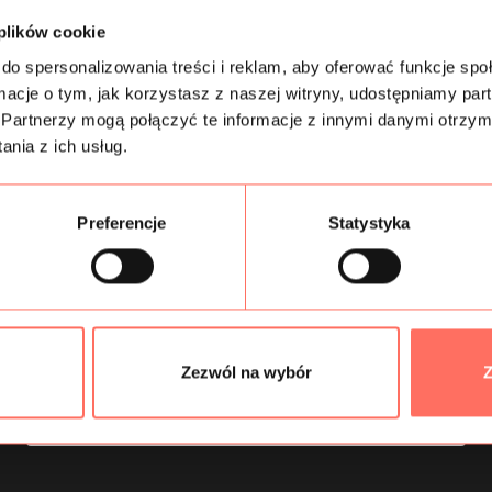
 plików cookie
do spersonalizowania treści i reklam, aby oferować funkcje sp
Zapisz się do newslettera
ormacje o tym, jak korzystasz z naszej witryny, udostępniamy p
Partnerzy mogą połączyć te informacje z innymi danymi otrzym
i odbierz -10%
nia z ich usług.
Preferencje
Statystyka
Wyrażam zgodę na otrzymywanie drogą elektroniczną na
wskazany przeze mnie adres email informacji handlowej w
rozumieniu art. 10 ust. 1 ustawy z dnia 18 lipca 2002 roku o
świadczeniu usług drogą elektroniczną od Magazyn Tkanin
X.Qual-tex, Wał Miedzeszyński 646, Budynek III, 03-994
Warszawa – Gocław
Zezwól na wybór
Z
Zapisz mnie