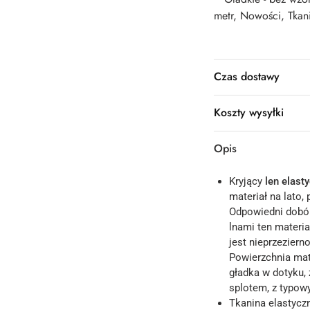
metr
,
Nowości
,
Tkan
Czas dostawy
Koszty wysyłki
Opis
Kryjący
len
elast
materiał na lato,
Odpowiedni dobór
lnami ten materia
jest nieprzeziern
Powierzchnia mat
gładka w dotyku,
splotem, z typowy
Tkanina elastycz