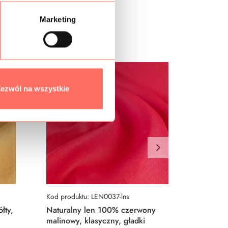
Marketing
ezwól na wszystkie
Kod produktu: LEN0037-lns
Kod prod
łty,
Naturalny len 100% czerwony
Natural
malinowy, klasyczny, gładki
klasyczn