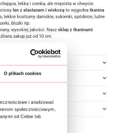
hająca, lekka i cienka, ale mięsista w chwycie.
ściowy
len z elastanem i wiskozą
to wygodna
tkanina
o,
lekkie kostiumy damskie, sukienki, spódnice, luźne
uniki, bluzki itp.
niany, wysokiej jakości. Nasz
sklep z tkaninami
żliwia zakup już od 10 cm.
owe
O plikach cookies
ołecznościowe i analizować
artnerom społecznościowym,
anymi od Ciebie lub