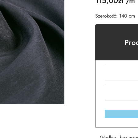
115,00
zł
/m
Szerokość: 140 cm
Pro
Gładkie - bez wzo