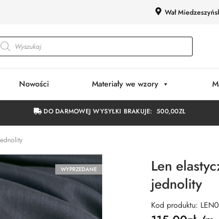
Wał Miedzeszyńs
Nowości
Materiały we wzory
M
DO DARMOWEJ WYSYŁKI BRAKUJE:
500,00
ZŁ
ednolity
Len elasty
WYPRZEDANE
jednolity
Kod produktu: LEN