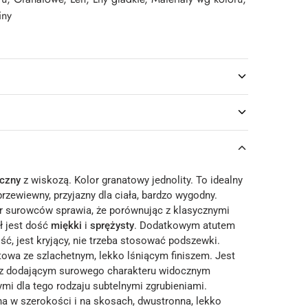
iny
yczny
z wiskozą. Kolor granatowy jednolity. To idealny
 przewiewny, przyjazny dla ciała, bardzo wygodny.
 surowców sprawia, że porównując z klasycznymi
ł jest dość
miękki
i
sprężysty
. Dodatkowym atutem
ość, jest kryjący, nie trzeba stosować podszewki.
owa ze szlachetnym, lekko lśniącym finiszem. Jest
 z dodającym surowego charakteru widocznym
mi dla tego rodzaju subtelnymi zgrubieniami.
na w szerokości i na skosach, dwustronna, lekko