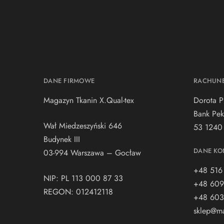
DANE FIRMOWE
RACHUN
Magazyn Tkanin X.Qual-tex
Dorota P
Bank Pek
Wał Miedzeszyński 646
53 1240
Budynek III
DANE KO
03-994 Warszawa – Gocław
+48 516
NIP: PL 113 000 87 33
+48 609
REGON: 012412118
+48 603
sklep@ma