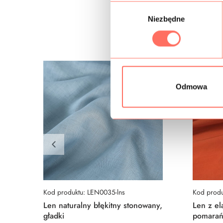
W
Niezbędne
y
b
ó
r
z
g
Odmowa
o
d
y
Kod produktu: LEN0035-lns
Kod prod
Len naturalny błękitny stonowany,
Len z el
gładki
pomarań