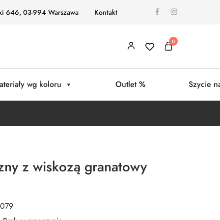
ki 646, 03-994 Warszawa
Kontakt
0
ateriały wg koloru
Outlet %
Szycie n
czny z wiskozą granatowy
0079