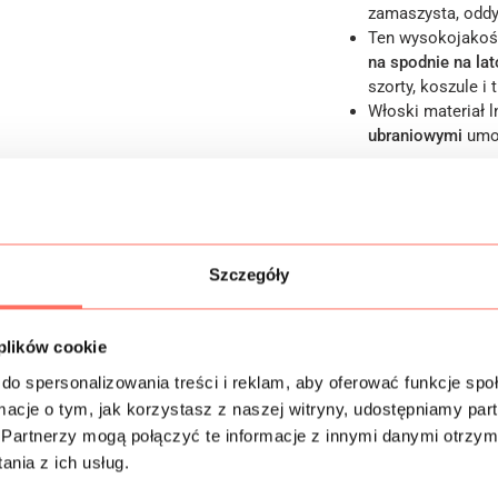
zamaszysta, oddyc
Ten wysokojako
na
spodnie na lat
szorty, koszule i t
Włoski materiał l
ubraniowymi
umo
Informacje dodatk
Szczegóły
Skład
Próbki tkanin
 plików cookie
do spersonalizowania treści i reklam, aby oferować funkcje sp
Bezpieczeństwo
ormacje o tym, jak korzystasz z naszej witryny, udostępniamy p
Partnerzy mogą połączyć te informacje z innymi danymi otrzym
nia z ich usług.