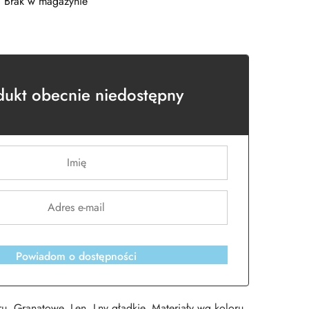
Brak w magazynie
dukt obecnie niedostępny
Powiadom o dostępności
ru
,
Granatowe
,
Len
,
Lny gładkie
,
Materiały wg koloru
,