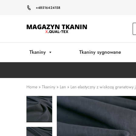
+48516424158
Magazyn
Tkanin
Warszawa
Tkaniny
Tkaniny sygnowane
Home
»
Tkaniny
»
Len
»
Len elastyczny z wiskozą granatowy j