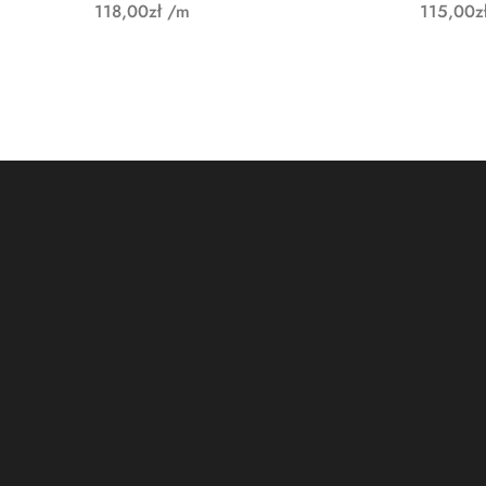
118,00
zł
/m
115,00
z