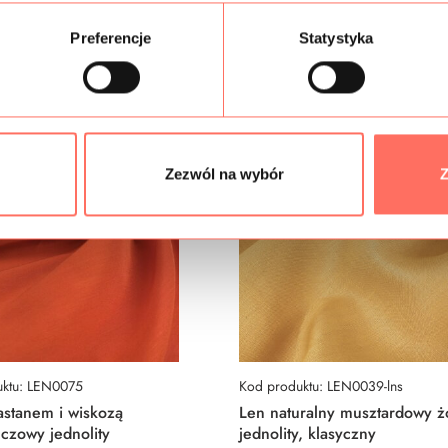
Podobne produkty
Preferencje
Statystyka
Zezwól na wybór
Z
uktu: LEN0075
Kod produktu: LEN0039-lns
astanem i wiskozą
Len naturalny musztardowy żó
czowy jednolity
jednolity, klasyczny