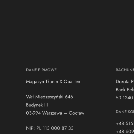
DANE FIRMOWE
RACHUN
Magazyn Tkanin X.Qual-tex
Dorota P
Bank Pek
Wał Miedzeszyński 646
53 1240
Budynek III
DANE KO
03-994 Warszawa – Gocław
+48 516
NIP: PL 113 000 87 33
+48 609