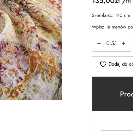
135,00
zł
/m
Szerokość: 140 cm
Wpisz ile metrów p
Dodaj do o
Pro