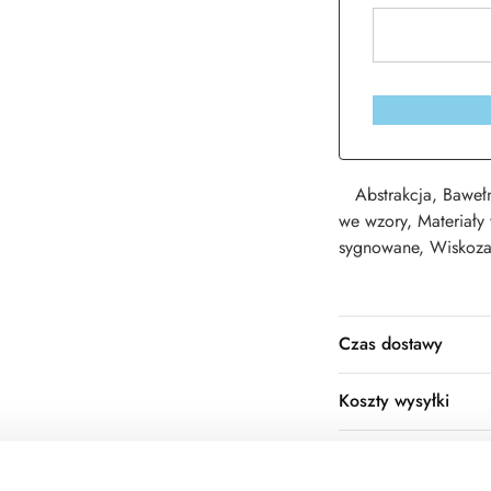
Abstrakcja
,
Baweł
we wzory
,
Materiały
sygnowane
,
Wiskoz
Czas dostawy
Koszty wysyłki
Opis