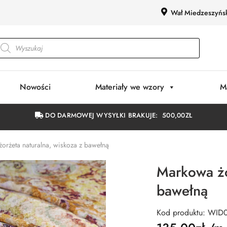
Wał Miedzeszyńs
Nowości
Materiały we wzory
M
DO DARMOWEJ WYSYŁKI BRAKUJE:
500,00
ZŁ
orżeta naturalna, wiskoza z bawełną
Markowa żo
bawełną
Kod produktu: WID