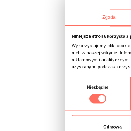
Zgoda
Niniejsza strona korzysta z
Wykorzystujemy pliki cookie 
ruch w naszej witrynie. Inf
reklamowym i analitycznym. 
uzyskanymi podczas korzysta
W
Niezbędne
y
b
ó
r
z
g
Odmowa
o