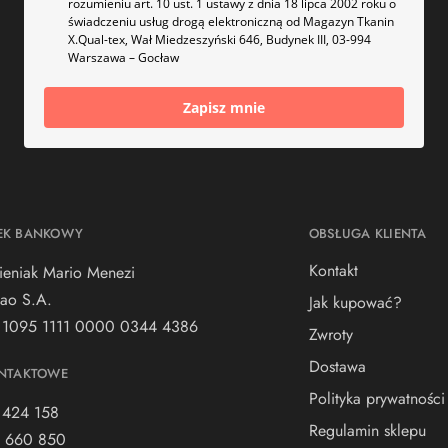
rozumieniu art. 10 ust. 1 ustawy z dnia 18 lipca 2002 roku o
świadczeniu usług drogą elektroniczną od Magazyn Tkanin
X.Qual-tex, Wał Miedzeszyński 646, Budynek III, 03-994
Warszawa – Gocław
Zapisz mnie
EK BANKOWY
OBSŁUGA KLIENTA
Kontakt
ieniak Mario Menezi
ao S.A.
Jak kupować?
 1095 1111 0000 0344 4386
Zwroty
Dostawa
NTAKTOWE
Polityka prywatności
 424 158
Regulamin sklepu
 660 850