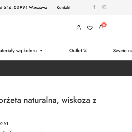
ki 646, 03-994 Warszawa
Kontakt
0
ateriały wg koloru
Outlet %
Szycie n
rżeta naturalna, wiskoza z
0251