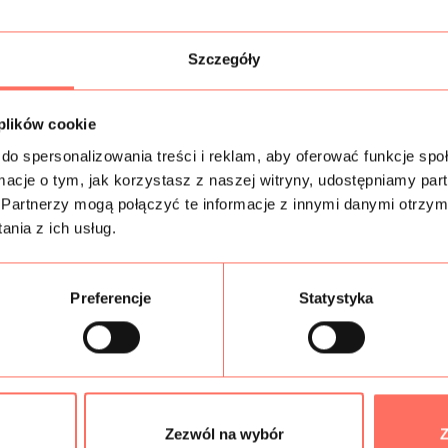
Wysokojakościo
elastanem. Wzór 
Szczegóły
wielokolorowa w
Cechy
: materiał 
szerokości i na s
 plików cookie
niektórych przyp
umarszczyć tkani
do spersonalizowania treści i reklam, aby oferować funkcje sp
Zastosowanie
: 
ormacje o tym, jak korzystasz z naszej witryny, udostępniamy p
spódnice, tuniki i
Partnerzy mogą połączyć te informacje z innymi danymi otrzym
Włoska
tkanina 
nia z ich usług.
10 cm.
Preferencje
Statystyka
Informacje dodatk
Skład
Próbki tkanin
Zezwól na wybór
Z