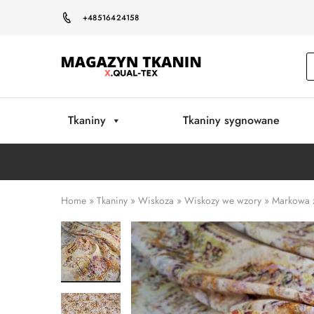
+48516424158
Magazyn
Tkanin
Warszawa
Tkaniny
Tkaniny sygnowane
Home
»
Tkaniny
»
Wiskoza
»
Wiskozy we wzory
»
Markowa ż