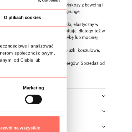
wa, markowa
żorżeta naturalna
z wiskozy z bawełną i
zjawiskowa abstrakcja z efektem grunge,
O plikach cookies
 stonowanych odcieniach.
przewiewny, oddychający, cienki, lekki, elastyczny w
kosach, matowy. Delikatnie prześwituje, dlatego też w
adkach należy zastosować podszewkę lub mocniej
nę.
ołecznościowe i analizować
to wiskozowa
żorżeta na sukienki
, bluzki koszulowe,
artnerom społecznościowym,
tp.
anymi od Ciebie lub
premium
, znana ze światowych wybiegów. Sprzedaż od
Marketing
owe
ezwól na wszystkie