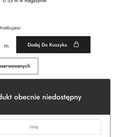
0.55 m w magazynie
otrzebujesz:
Dodaj Do Koszyka
m
bserwowanych
dukt obecnie niedostępny