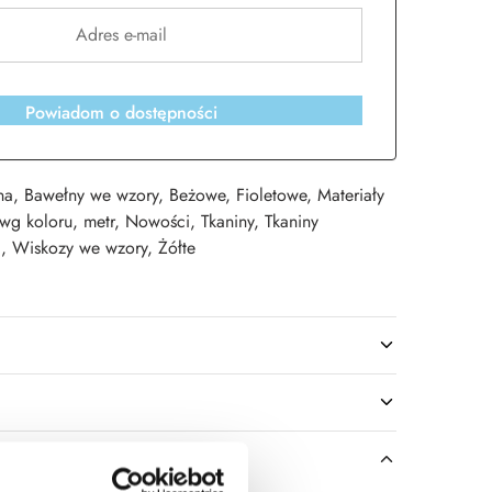
Powiadom o dostępności
na
,
Bawełny we wzory
,
Beżowe
,
Fioletowe
,
Materiały
 wg koloru
,
metr
,
Nowości
,
Tkaniny
,
Tkaniny
a
,
Wiskozy we wzory
,
Żółte