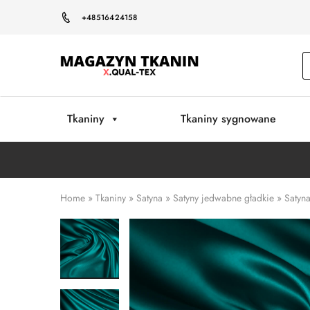
+48516424158
Magazyn
Tkanin
Warszawa
Tkaniny
Tkaniny sygnowane
Home
»
Tkaniny
»
Satyna
»
Satyny jedwabne gładkie
»
Satyn