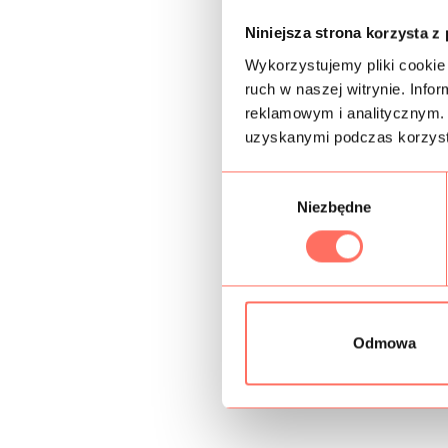
Niniejsza strona korzysta z
Wykorzystujemy pliki cookie 
ruch w naszej witrynie. Inf
reklamowym i analitycznym. 
uzyskanymi podczas korzysta
W
Niezbędne
y
b
ó
r
z
g
Odmowa
o
d
y