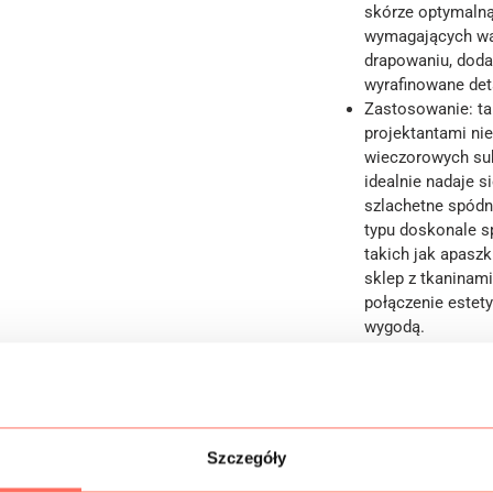
skórze optymalną
wymagających war
drapowaniu, doda
wyrafinowane det
Zastosowanie: ta
projektantami ni
wieczorowych suk
idealnie nadaje 
szlachetne spódn
typu doskonale s
takich jak apasz
sklep z tkaninam
połączenie estety
wygodą.
Pochodzenie:
tka
jakości. Dostępna
10 cm.
To doskona
oraz klientów in
premium.
Szczegóły