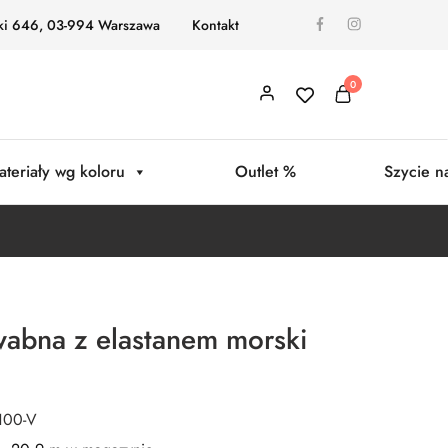
ki 646, 03-994 Warszawa
Kontakt
0
ateriały wg koloru
Outlet %
Szycie n
wabna z elastanem morski
100-V