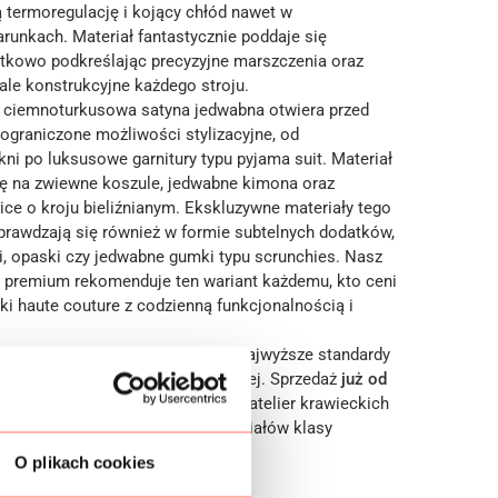
 termoregulację i kojący chłód nawet w
unkach. Materiał fantastycznie poddaje się
tkowo podkreślając precyzyjne marszczenia oraz
ale konstrukcyjne każdego stroju.
 ciemnoturkusowa satyna jedwabna otwiera przed
eograniczone możliwości stylizacyjne, od
ni po luksusowe garnitury typu pyjama suit. Materiał
się na zwiewne koszule, jedwabne kimona oraz
ice o kroju bieliźnianym. Ekskluzywne materiały tego
prawdzają się również w formie subtelnych dodatków,
ki, opaski czy jedwabne gumki typu scrunchies. Nasz
i premium rekomenduje ten wariant każdemu, kto ceni
ki haute couture z codzienną funkcjonalnością i
nina pochodzi z Włoch
i spełnia najwyższe standardy
 w sprzedaży hurtowej i detalicznej. Sprzedaż
już od
ła propozycja dla projektantów, atelier krawieckich
dywidualnych poszukujących materiałów klasy
O plikach cookies