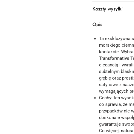
Koszty wysyłki
Opis
Ta ekskluzywna
s
morskiego ciemne
kontakcie. Wybra
Transformative T
elegancją i wyra
subtelnym blaski
głębię oraz prest
satynowe z nasze
wymagających pro
Cechy: ten wysok
co sprawia, że ma
przypadków nie 
doskonale współp
gwarantuje swobo
Co więcej,
natura