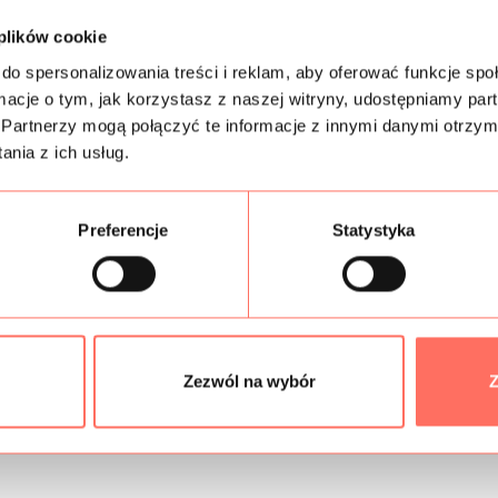
 plików cookie
Informacje dodatk
do spersonalizowania treści i reklam, aby oferować funkcje sp
ormacje o tym, jak korzystasz z naszej witryny, udostępniamy p
Skład
Partnerzy mogą połączyć te informacje z innymi danymi otrzym
nia z ich usług.
Próbki tkanin
Gramatura
Preferencje
Statystyka
Bezpieczeństwo
Zezwól na wybór
Z
Podobne produkty