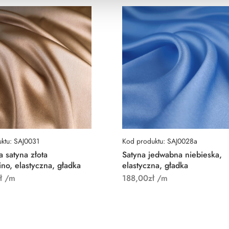
ktu: SAJ0031
Kod produktu: SAJ0028a
 satyna złota
Satyna jedwabna niebieska,
no, elastyczna, gładka
elastyczna, gładka
ł
/m
188,00
zł
/m