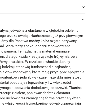
atyna jedwabna z elastanem
w głębokim odcieniu
go urzeka swoją szlachetnością już przy pierwszym
liśmy dla Państwa
modny kolor
często nazywany
eal
, która łączy spokój oceanu z nowoczesną
finowaniem. Ten szlachetny materiał emanuje
em, dlatego każda kreacja zyskuje trójwymiarową
iżowy charakter. W rezultacie włoskie tkaniny
j kolekcji stanowią fundament dla najbardziej
jektów modowych, które mają przyciągać spojrzenia.
ogatunkowy jedwab wykazuje niezwykłą mięsistość,
teriał pozostaje nieprzezierny i w większości
wymaga stosowania dodatkowej podszewki. Tkanina
racuje z ciałem, ponieważ dodatek elastanu
dę ruchów oraz nienaganną formę przez cały dzień.
lne właściwości higroskopijne jedwabiu
zapewniają