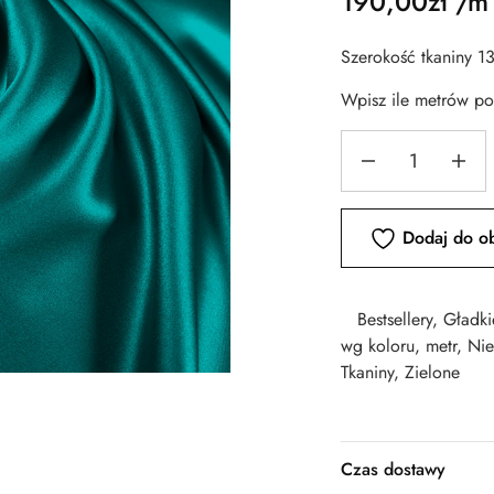
190,00
zł
/m
Szerokość tkaniny 1
Wpisz ile metrów p
Dodaj do o
Bestsellery
,
Gładki
wg koloru
,
metr
,
Nie
Tkaniny
,
Zielone
Czas dostawy