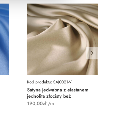
Kod produktu: SAJ0021-V
Kod prod
Satyna jedwabna z elastanem
Satyna 
jednolita złocisty beż
zgaszon
190,00
zł
/m
188,00
z