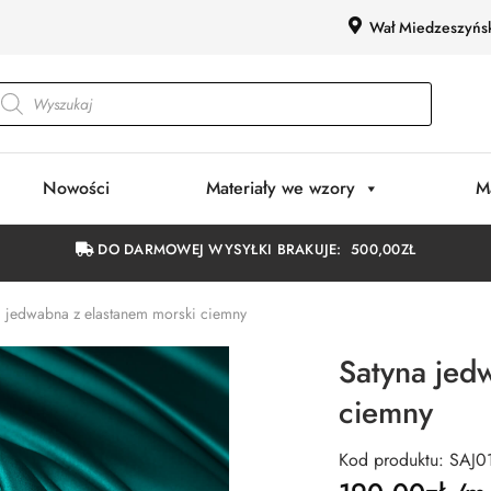
Wał Miedzeszyńs
Nowości
Materiały we wzory
M
DO DARMOWEJ WYSYŁKI BRAKUJE:
500,00
ZŁ
a jedwabna z elastanem morski ciemny
Satyna jed
ciemny
Kod produktu: SAJ0