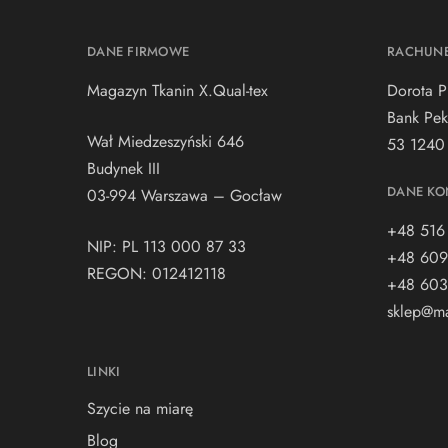
DANE FIRMOWE
RACHUN
Magazyn Tkanin X.Qual-tex
Dorota P
Bank Pek
Wał Miedzeszyński 646
53 1240
Budynek III
DANE KO
03-994 Warszawa – Gocław
+48 516
NIP: PL 113 000 87 33
+48 609
REGON: 012412118
+48 603
sklep@ma
LINKI
Szycie na miarę
Blog