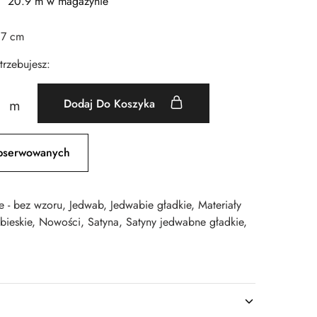
20.9 m w magazynie
37 cm
otrzebujesz:
Dodaj Do Koszyka
m
bserwowanych
e - bez wzoru
,
Jedwab
,
Jedwabie gładkie
,
Materiały
bieskie
,
Nowości
,
Satyna
,
Satyny jedwabne gładkie
,