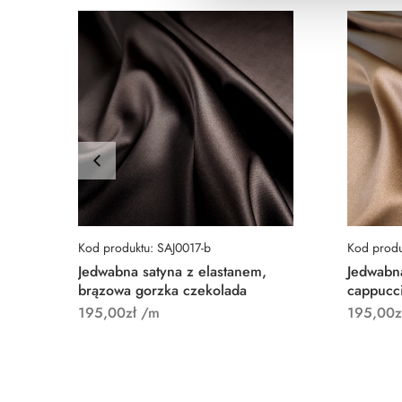
Kod produktu: SAJ0017-b
Kod produ
Jedwabna satyna z elastanem,
Jedwabna
brązowa gorzka czekolada
cappucci
195,00
zł
/m
195,00
z