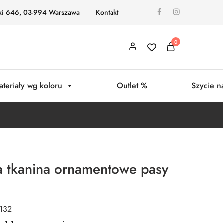
ki 646, 03-994 Warszawa
Kontakt
0
ateriały wg koloru
Outlet %
Szycie n
a tkanina ornamentowe pasy
0132