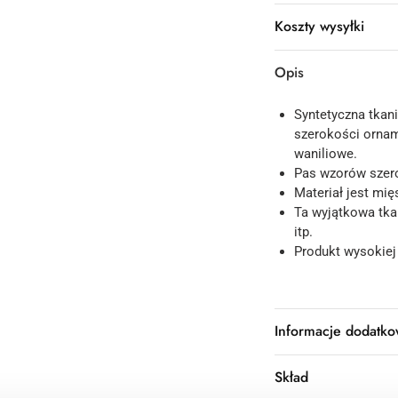
Koszty wysyłki
Opis
Syntetyczna tkan
szerokości ornam
waniliowe.
Pas wzorów szero
Materiał jest mięs
Ta wyjątkowa tkan
itp.
Produkt wysokiej
Informacje dodatk
Skład