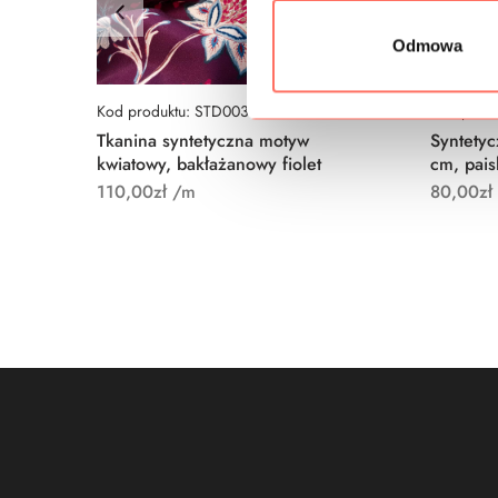
z
g
Odmowa
o
d
y
Kod produktu: STD0033
Kod prod
Tkanina syntetyczna motyw
Syntetyc
kwiatowy, bakłażanowy fiolet
cm, pais
110,00
zł
/m
80,00
zł