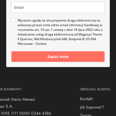
Wyrażam zgodę na otrzymywanie drogą elektroniczną na
wskazany przeze mnie adres email informacji handlowej w
rozumieniu art. 10 ust. 1 ustawy z dnia 18 lipca 2002 roku o
świadczeniu usług drogą elektroniczną od Magazyn Tkanin
X.Qual-tex, Wał Miedzeszyński 646, Budynek III, 03-994
Warszawa – Gocław
Zapisz mnie
EK BANKOWY
OBSŁUGA KLIENTA
Kontakt
ieniak Mario Menezi
ao S.A.
Jak kupować?
 1095 1111 0000 0344 4386
Zwroty