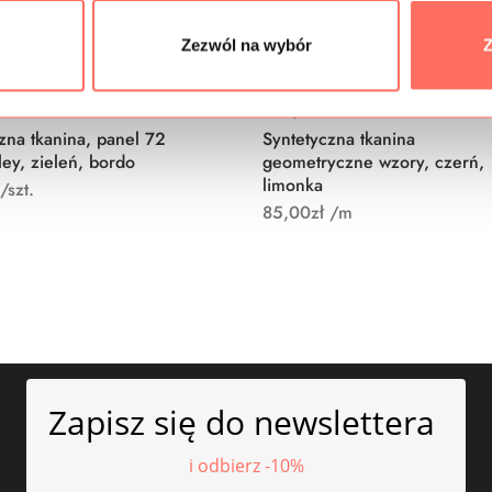
Zezwól na wybór
Z
uktu: STD0083
Kod produktu: STD0106
zna tkanina, panel 72
Syntetyczna tkanina
ley, zieleń, bordo
geometryczne wzory, czerń,
limonka
/szt.
85,00
zł
/m
Zapisz się do newslettera
i odbierz -10%