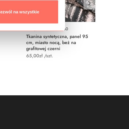
ezwól na wszystkie
Kod produktu: STD0060
Kod prod
Tkanina syntetyczna, panel 95
Tkanina
cm, miasto nocą, beż na
motyw k
grafitowej czerni
różu i c
65,00
zł
/szt.
65,00
zł