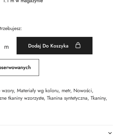
1.1 m w magazynie
otrzebujesz:
Dodaj Do Koszyka
m
bserwowanych
e wzory
,
Materiały wg koloru
,
metr
,
Nowości
,
zne tkaniny wzorzyste
,
Tkanina syntetyczna
,
Tkaniny
,