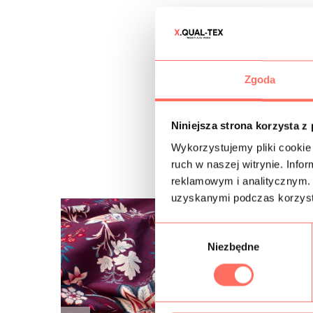
Zgoda
Niniejsza strona korzysta z
Wykorzystujemy pliki cookie 
ruch w naszej witrynie. Inf
reklamowym i analitycznym. 
uzyskanymi podczas korzysta
W
Niezbędne
y
b
ó
r