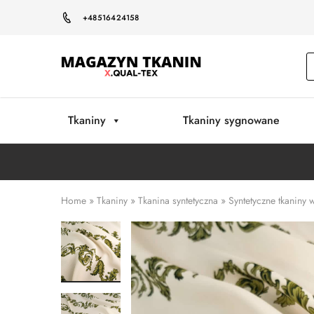
+48516424158
Magazyn
Tkanin
Warszawa
Tkaniny
Tkaniny sygnowane
Home
»
Tkaniny
»
Tkanina syntetyczna
»
Syntetyczne tkaniny 