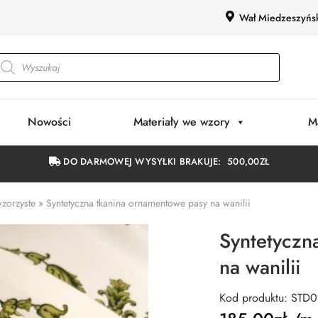
Wał Miedzeszyńs
Nowości
Materiały we wzory
M
DO DARMOWEJ WYSYŁKI BRAKUJE:
500,00
ZŁ
wzorzyste
»
Syntetyczna tkanina ornamentowe pasy na wanilii
Syntetyczn
na wanilii
Kod produktu: STD