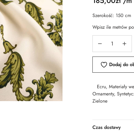
185,00
zł
/m
Szerokość: 150 cm
Wpisz ile metrów p
Dodaj do o
Ecru
,
Materiały w
Ornamenty
,
Syntetyc
Zielone
Czas dostawy