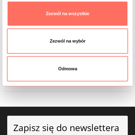
Prążki średnie, ich szerokość to ok. 2 mm.
Produkcja Włochy. Sprzedaż od 10 cm.
Zezwól na wszystkie
INFORMACJE DODATKOWE
Zezwól na wybór
SKŁAD
PRÓBKI TKANIN
Odmowa
BEZPIECZEŃSTWO
Zapisz się do newslettera