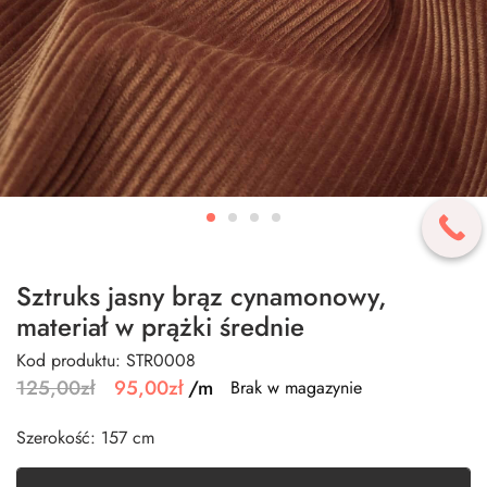
Sztruks jasny brąz cynamonowy,
materiał w prążki średnie
Kod produktu: STR0008
125,00
zł
95,00
zł
/m
Brak w magazynie
Szerokość: 157 cm