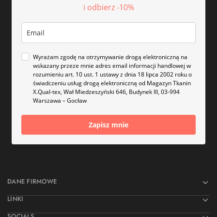
i odbierz -10%
Wyrażam zgodę na otrzymywanie drogą elektroniczną na
wskazany przeze mnie adres email informacji handlowej w
rozumieniu art. 10 ust. 1 ustawy z dnia 18 lipca 2002 roku o
świadczeniu usług drogą elektroniczną od Magazyn Tkanin
X.Qual-tex, Wał Miedzeszyński 646, Budynek III, 03-994
Warszawa – Gocław
Zapisz mnie
DANE FIRMOWE
LINKI
SOCIALS