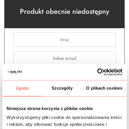
Produkt obecnie niedostępny
Powiadom o dostępności
Zgoda
Szczegóły
O plikach cookies
Bawełna
,
Bawełny gładkie
,
Brązowe
,
Gładkie - bez wzoru
,
Materiały wg koloru
,
metr
,
Nowości
,
Outlet tkanin -
Niniejsza strona korzysta z plików cookie
wyprzedaże - końcówki serii
,
Sztruksy
,
Tkaniny
Wykorzystujemy pliki cookie do spersonalizowania treści
i reklam, aby oferować funkcje społecznościowe i