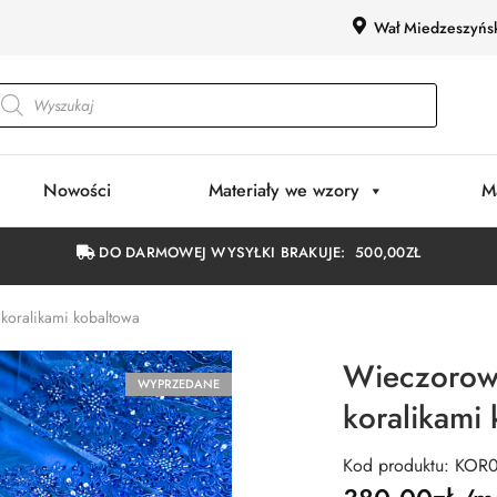
Wał Miedzeszyńs
Nowości
Materiały we wzory
M
DO DARMOWEJ WYSYŁKI BRAKUJE:
500,00
ZŁ
koralikami kobaltowa
Wieczorowy
WYPRZEDANE
koralikami
Kod produktu: KOR