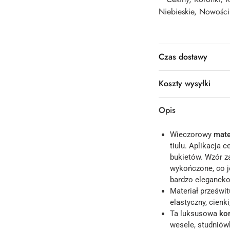
Niebieskie
,
Nowości
Czas dostawy
Koszty wysyłki
Opis
Wieczorowy
mate
tiulu. Aplikacja 
bukietów. Wzór za
wykończone, co je
bardzo elegancko,
Materiał prześwi
elastyczny, cien
Ta luksusowa
ko
wesele, studniów