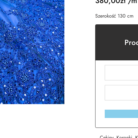
380,00
zł
/m
Szerokość 130 cm
Pro
Cekiny
,
Koronki
,
K