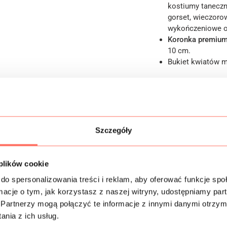
kostiumy taneczn
gorset, wieczoro
wykończeniowe o
Koronka premiu
10 cm.
Bukiet kwiatów m
Informacje dodatk
Szczegóły
Skład
Próbki tkanin
 plików cookie
do spersonalizowania treści i reklam, aby oferować funkcje sp
Bezpieczeństwo
ormacje o tym, jak korzystasz z naszej witryny, udostępniamy p
Partnerzy mogą połączyć te informacje z innymi danymi otrzym
nia z ich usług.