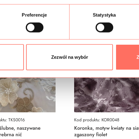
Podobne produkty
Preferencje
Statystyka
Zezwól na wybór
Z
ktu: TKS0016
Kod produktu: KOR0048
 ślubne, naszywane
Koronka, motyw kwiaty na sia
srebrna nić
zgaszony fiolet