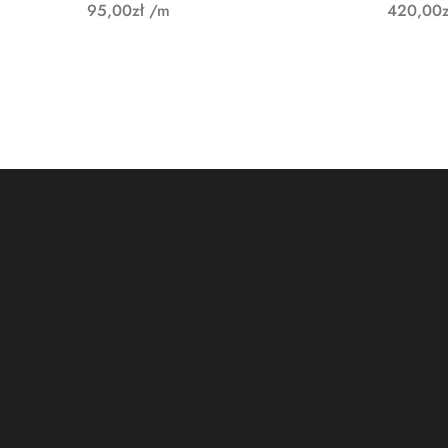
95,00
zł
/m
420,00
z