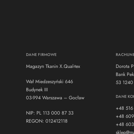
DANE FIRMOWE
RACHUN
Magazyn Tkanin X.Qual-tex
Dorota P
Bank Pek
Wał Miedzeszyński 646
53 1240
Budynek III
DANE KO
03-994 Warszawa – Gocław
+48 516
NIP: PL 113 000 87 33
+48 609
REGON: 012412118
+48 603
sklep@ma