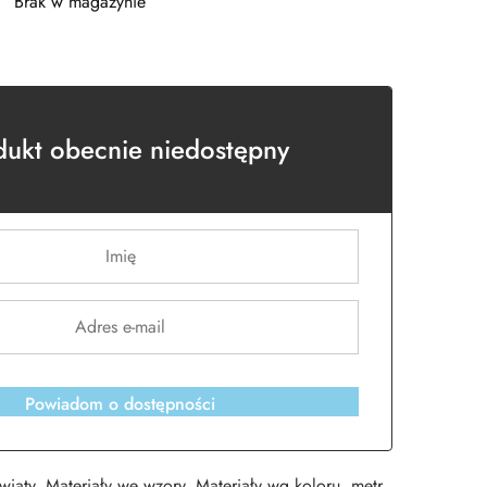
Brak w magazynie
dukt obecnie niedostępny
Powiadom o dostępności
wiaty
,
Materiały we wzory
,
Materiały wg koloru
,
metr
,