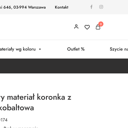
ki 646, 03-994 Warszawa
Kontakt
0
ateriały wg koloru
Outlet %
Szycie n
 materiał koronka z
 kobaltowa
0174