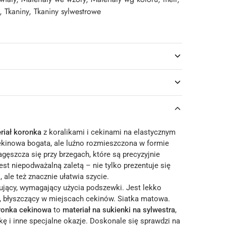
,
Tkaniny
,
Tkaniny sylwestrowe
riał koronka
z koralikami i cekinami na elastycznym
cekinowa bogata, ale luźno rozmieszczona w formie
gęszcza się przy brzegach, które są precyzyjnie
st niepodważalną zaletą – nie tylko prezentuje się
 ale też znacznie ułatwia szycie.
tujący, wymagający użycia podszewki. Jest lekko
ki, błyszczący w miejscach cekinów. Siatka matowa.
ronka cekinowa
to
materiał na sukienki
na sylwestra
,
kę i inne specjalne okazje. Doskonale się sprawdzi na