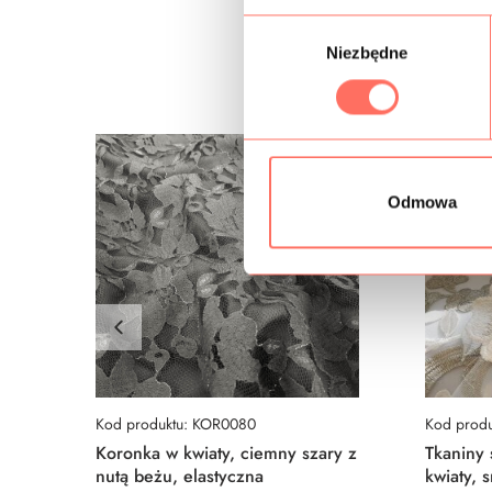
W
Niezbędne
y
b
ó
r
z
g
Odmowa
o
d
y
Kod produktu: KOR0080
Kod produ
Koronka w kwiaty, ciemny szary z
Tkaniny
nutą beżu, elastyczna
kwiaty, 