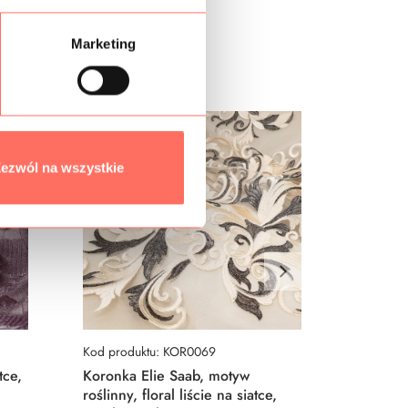
Marketing
ezwól na wszystkie
Kod produktu: KOR0069
Kod prod
tce,
Koronka Elie Saab, motyw
Koronka
roślinny, floral liście na siatce,
160,00