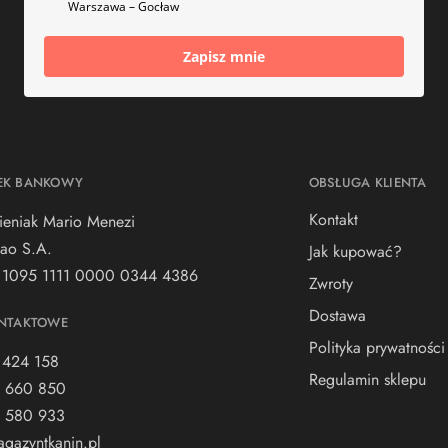
Warszawa – Gocław
Zapisz mnie
EK BANKOWY
OBSŁUGA KLIENTA
Kontakt
ieniak Mario Menezi
ao S.A.
Jak kupować?
 1095 1111 0000 0344 4386
Zwroty
Dostawa
NTAKTOWE
Polityka prywatności
 424 158
Regulamin sklepu
 660 850
 580 933
gazyntkanin.pl