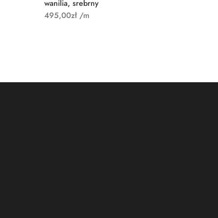
wanilia, srebrny
495,00
zł
/m