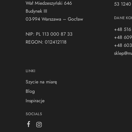
Wał Miedzeszyński 646
53 1240
Budynek III
DANE KO
03-994 Warszawa – Gocław
+48 516
NIP: PL 113 000 87 33
+48 609
REGON: 012412118
+48 603
sklep@ma
LINKI
Szycie na miarę
Blog
Inspiracje
SOCIALS