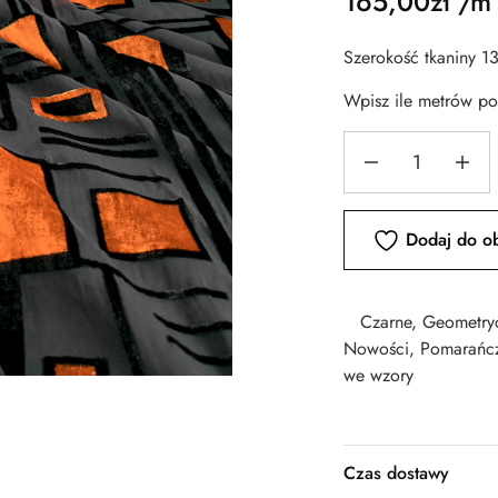
165,00
zł
/m
Szerokość tkaniny 1
Wpisz ile metrów p
Dodaj do o
Czarne
,
Geometry
Nowości
,
Pomarańc
we wzory
Czas dostawy