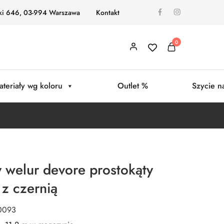
ki 646, 03-994 Warszawa
Kontakt
0
ateriały wg koloru
Outlet %
Szycie n
welur devore prostokąty
z czernią
0093