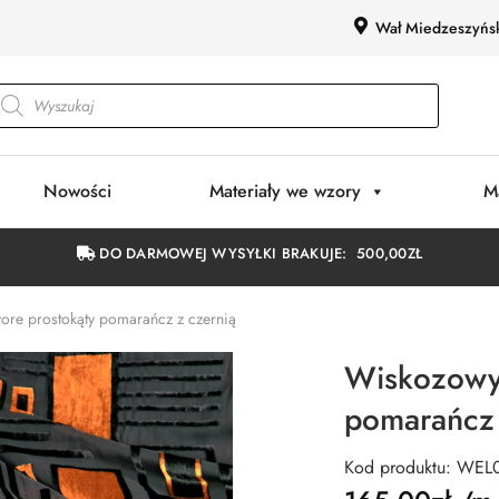
Wał Miedzeszyńs
Nowości
Materiały we wzory
M
DO DARMOWEJ WYSYŁKI BRAKUJE:
500,00
ZŁ
ore prostokąty pomarańcz z czernią
Wiskozowy 
pomarańcz 
Kod produktu: WEL