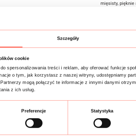
mięsisty, piękni
welurów lekkim p
Zastosowanie: te
nieograniczone m
eksperymentów
.
która przyciągni
Szczegóły
Ponadto tkanina 
bluzki, spektaku
luksusowej narz
 plików cookie
pozwala na tworze
do spersonalizowania treści i reklam, aby oferować funkcje sp
charakterze.
ormacje o tym, jak korzystasz z naszej witryny, udostępniamy p
To
welur
na metr
Partnerzy mogą połączyć te informacje z innymi danymi otrzym
Twój komfort ora
nia z ich usług.
oferujemy unikal
W ten sposób ide
Preferencje
Statystyka
Informacje dodatk