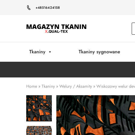
+48516424158
Magazyn
Tkanin
Warszawa
Tkaniny
Tkaniny sygnowane
Home
»
Tkaniny
»
Welury / Aksamity
»
Wiskozowy welur dev