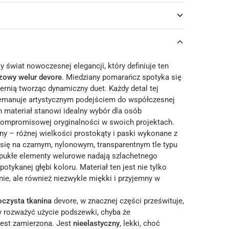
y świat nowoczesnej elegancji, który definiuje ten
zowy welur devore
. Miedziany pomarańcz spotyka się
zernią tworząc dynamiczny duet. Każdy detal tej
 emanuje artystycznym podejściem do współczesnej
n materiał stanowi idealny wybór dla osób
ompromisowej oryginalności w swoich projektach.
y – różnej wielkości prostokąty i paski wykonane z
 się na czarnym, nylonowym, transparentnym tle typu
pukłe elementy welurowe nadają szlachetnego
potykanej głębi koloru. Materiał ten jest nie tylko
ie, ale również niezwykle miękki i przyjemny w
oczysta tkanina
devore, w znacznej części prześwituje,
ży rozważyć użycie podszewki, chyba że
jest zamierzona. Jest
nieelastyczny
, lekki, choć