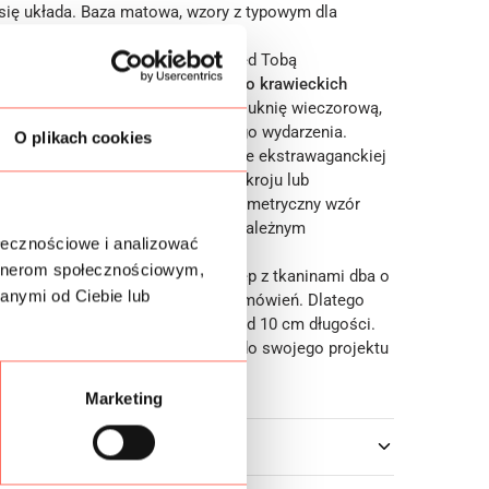
e się układa. Baza matowa, wzory z typowym dla
ołyskiem.
n luksusowy materiał otwiera przed Tobą
ożliwości projektowe i
zachęca do krawieckich
 Stworzysz z niego spektakularną suknię wieczorową,
e każde spojrzenie podczas ważnego wydarzenia.
O plikach cookies
ta doskonale sprawdzi się w formie ekstrawaganckiej
larnej spódnicy o rozkloszowanym kroju lub
utki typu kimono. Nowoczesny geometryczny wzór
nie kreacji o bardzo silnym i niezależnym
ołecznościowe i analizować
artnerom społecznościowym,
y
, bardzo dobrej jakości. Nasz sklep z tkaninami dba o
anymi od Ciebie lub
z najwyższą precyzję realizacji zamówień. Dlatego
ną możliwość zakupu tkaniny już od 10 cm długości.
alnie dopasujesz ilość materiału do swojego projektu
Marketing
owe