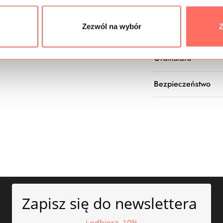
Skład
Zezwól na wybór
Z
Próbki tkanin
Gramatura
Bezpieczeństwo
Zapisz się do newslettera
i odbierz -10%