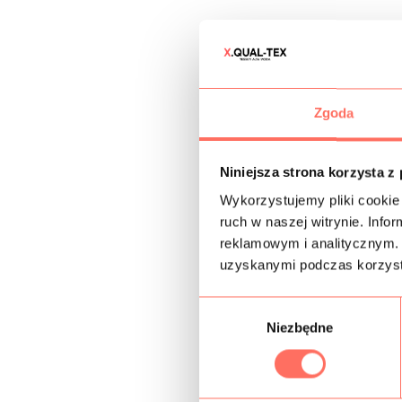
Zgoda
Niniejsza strona korzysta z
Wykorzystujemy pliki cookie 
ruch w naszej witrynie. Inf
reklamowym i analitycznym. 
uzyskanymi podczas korzysta
W
Niezbędne
y
b
ó
r