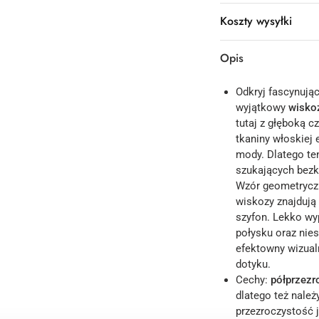
Koszty wysyłki
Opis
Odkryj fascynując
wyjątkowy
wisko
tutaj z głęboką c
tkaniny włoskiej
mody. Dlatego te
szukających bezk
Wzór geometryczn
wiskozy znajdują
szyfon. Lekko wy
połysku oraz nies
efektowny wizualn
dotyku.
Cechy:
półprzezr
dlatego też nale
przezroczystość 