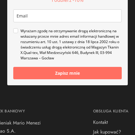
Wyrażam zgodę na otrzymywanie drogą elektroniczną na
wskazany przeze mnie adres email informacji handlowej w
rozumieniu art. 10 ust. 1 ustawy z dnia 18 lipca 2002 roku o
świadczeniu usług drogą elektroniczną od Magazyn Tkanin
X.Qual-tex, Wał Miedzeszyński 646, Budynek III, 03-994
Warszawa – Gocław
Zapisz mnie
EK BANKOWY
OBSŁUGA KLIENTA
Kontakt
ieniak Mario Menezi
ao S.A.
Jak kupować?