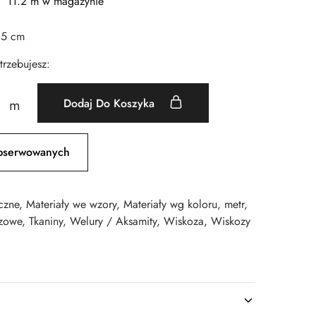
11.2 m w magazynie
35 cm
otrzebujesz:
Dodaj Do Koszyka
m
bserwowanych
czne
,
Materiały we wzory
,
Materiały wg koloru
,
metr
,
zowe
,
Tkaniny
,
Welury / Aksamity
,
Wiskoza
,
Wiskozy