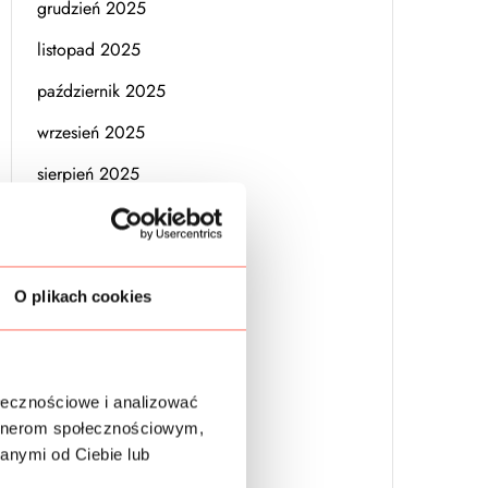
grudzień 2025
listopad 2025
październik 2025
wrzesień 2025
sierpień 2025
czerwiec 2025
maj 2025
kwiecień 2025
O plikach cookies
marzec 2025
wrzesień 2024
ołecznościowe i analizować
grudzień 2023
artnerom społecznościowym,
anymi od Ciebie lub
sierpień 2023