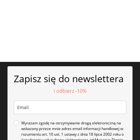
Zapisz się do newslettera
i odbierz -10%
Wyrażam zgodę na otrzymywanie drogą elektroniczną na
wskazany przeze mnie adres email informacji handlowej w
rozumieniu art. 10 ust. 1 ustawy z dnia 18 lipca 2002 roku o
świadczeniu usług drogą elektroniczną od Magazyn Tkanin