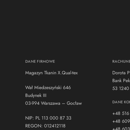
DANE FIRMOWE
RACHUN
Magazyn Tkanin X.Qual-tex
Dorota P
Bank Pek
Wał Miedzeszyński 646
53 1240
Budynek III
DANE KO
03-994 Warszawa – Gocław
+48 516
NIP: PL 113 000 87 33
+48 609
REGON: 012412118
+48 603