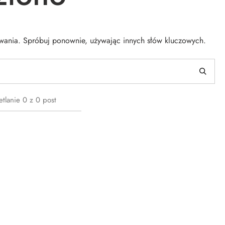
iwania. Spróbuj ponownie, używając innych słów kluczowych.
tlanie
0
z
0
post