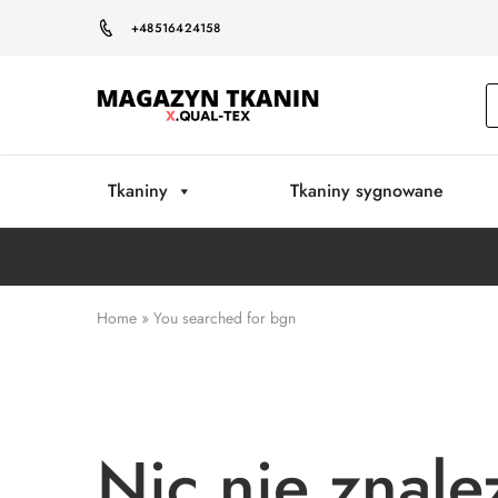
+48516424158
Magazyn
Tkanin
Warszawa
Tkaniny
Tkaniny sygnowane
Home
»
You searched for bgn
Nic nie znale