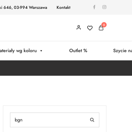
ki 646, 03-994 Warszawa
Kontakt
0
ateriały wg koloru
Outlet %
Szycie n