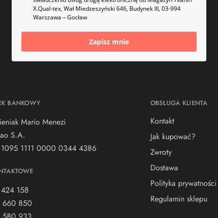
X.Qual-tex, Wał Miedzeszyński 646, Budynek III, 03-994
Warszawa – Gocław
Zapisz mnie
EK BANKOWY
OBSŁUGA KLIENTA
Kontakt
ieniak Mario Menezi
ao S.A.
Jak kupować?
 1095 1111 0000 0344 4386
Zwroty
Dostawa
NTAKTOWE
Polityka prywatności
 424 158
Regulamin sklepu
 660 850
 580 933