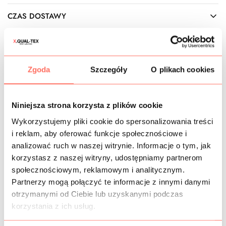
CZAS DOSTAWY
KOSZTY WYSYŁKI
OPIS
Zgoda
Szczegóły
O plikach cookies
Włoska
chanelka z wiskozy
z dodatkiem bawełny i akrylu.
Posiada charakterystyczny
splot Chanel
, typu przeplotka, z
Niniejsza strona korzysta z plików cookie
przetykanymi nitkami z efektownymi wypukłościami, które
Wykorzystujemy pliki cookie do spersonalizowania treści
tworzą kratę. Materiał łatwo
pozwala się wystrzępić
, co
i reklam, aby oferować funkcje społecznościowe i
umożliwia ciekawe wykończenie odzieży – niezakończone
nitki prezentują się niezwykle efektownie.
analizować ruch w naszej witrynie. Informacje o tym, jak
Cechy: miękka chanelka wiskozowa, wygodna, przyjemna
korzystasz z naszej witryny, udostępniamy partnerom
w chwycie, komfortowa w użytkowaniu. Jest mięsista,
społecznościowym, reklamowym i analitycznym.
średniej grubości, nieprzezierna,
niewymagająca
Partnerzy mogą połączyć te informacje z innymi danymi
podszewki.
Nie posiada elastanu, jest nierozciągliwa.
otrzymanymi od Ciebie lub uzyskanymi podczas
Powierzchnia z wypukłą strukturą, matowa. Można użyć na
korzystania z ich usług.
każdą ze stron.
Zastosowanie: to wysokogatunkowa chanelka niebieska