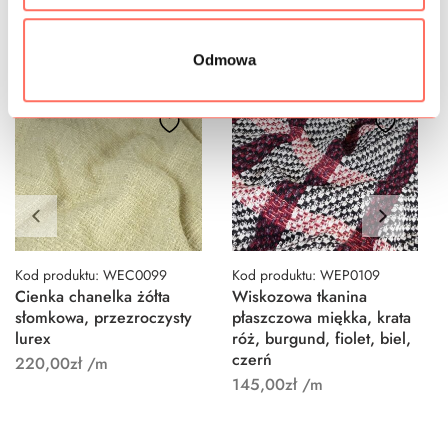
Odmowa
Kod produktu: WEC0099
Kod produktu: WEP0109
Cienka chanelka żółta
Wiskozowa tkanina
słomkowa, przezroczysty
płaszczowa miękka, krata
lurex
róż, burgund, fiolet, biel,
czerń
220,00
zł
/m
145,00
zł
/m