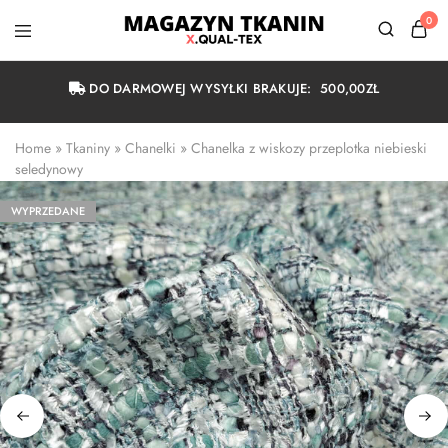
0
Magazyn
Tkanin
Warszawa
DO DARMOWEJ WYSYŁKI BRAKUJE:
500,00
ZŁ
Home
 » 
Tkaniny
 » 
Chanelki
 » 
Chanelka z wiskozy przeplotka niebieski 
seledynowy
WYPRZEDANE