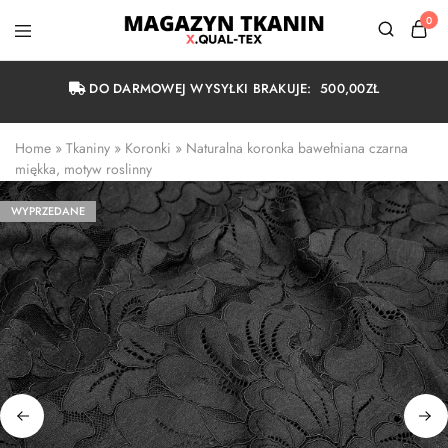
0
Magazyn
Tkanin
Warszawa
DO DARMOWEJ WYSYŁKI BRAKUJE:
500,00
ZŁ
Home
 » 
Tkaniny
 » 
Koronki
 » 
Naturalna koronka bawełniana czarna 
miękka, motyw roslinny
WYPRZEDANE