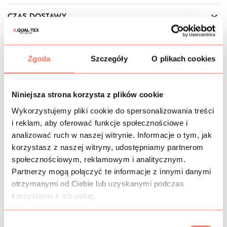
CZAS DOSTAWY
KOSZTY WYSYŁKI
Zgoda
Szczegóły
O plikach cookies
OPIS
Naturalna koronka
z bawełny (wzory) z 10% dodatkiem
Niniejsza strona korzysta z plików cookie
poliestru (siatka). Kolor czarny. Materiał oddychający,
Wykorzystujemy pliki cookie do spersonalizowania treści
komfortowy w noszeniu. Motyw roślinny, podkreślony
i reklam, aby oferować funkcje społecznościowe i
grubszą nicią, na gotowej odzieży prezentuje się bardzo
ciekawie dając wrażenie abstrakcji. Brzegi koronki
analizować ruch w naszej witrynie. Informacje o tym, jak
zakończone są na kształt wzoru, co nie tylko wygląda
korzystasz z naszej witryny, udostępniamy partnerom
efektownie, ale też znacznie ułatwia obróbkę.
społecznościowym, reklamowym i analitycznym.
Tkanina ażurowa, miejscowo przezierna, nieelastyczna,
Partnerzy mogą połączyć te informacje z innymi danymi
choć posiada lekkie odprężenie w szerokości, miękka w
otrzymanymi od Ciebie lub uzyskanymi podczas
chwycie, matowa.
korzystania z ich usług.
Ta
czarna koronka bawełniana
to materiał na sukienki
zarówno eleganckie, wizytowe, jak też casulaowe.
W
Sprawdzi się też na bluzki, spódnice itp.